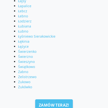
Łajsy
Łapalice
Łebcz
Łebno
Łodzierz
Łubiana
Łubno
Łyśniewo Sierakowickie
Łękinia
Łężyce
Świerzenko
Świerzno
Świeszyno
Świątkowo
Żabno
Żelistrzewo
Żukowo
Żukówko
ZAMÓW TERAZ!