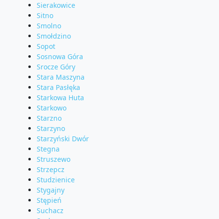
Sierakowice
Sitno
Smolno
Smołdzino
Sopot
Sosnowa Góra
Srocze Góry
Stara Maszyna
Stara Pasłęka
Starkowa Huta
Starkowo
Starzno
Starzyno
Starzyński Dwór
Stegna
Struszewo
Strzepcz
Studzienice
Stygajny
Stępień
Suchacz