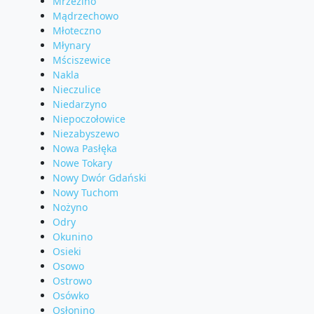
Mrzezino
Mądrzechowo
Młoteczno
Młynary
Mściszewice
Nakla
Nieczulice
Niedarzyno
Niepoczołowice
Niezabyszewo
Nowa Pasłęka
Nowe Tokary
Nowy Dwór Gdański
Nowy Tuchom
Nożyno
Odry
Okunino
Osieki
Osowo
Ostrowo
Osówko
Osłonino