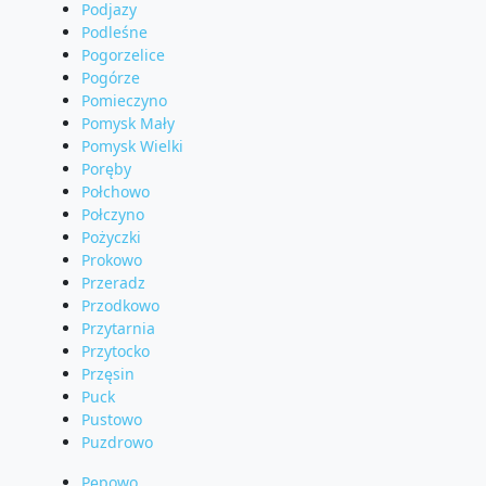
Podjazy
Podleśne
Pogorzelice
Pogórze
Pomieczyno
Pomysk Mały
Pomysk Wielki
Poręby
Połchowo
Połczyno
Pożyczki
Prokowo
Przeradz
Przodkowo
Przytarnia
Przytocko
Przęsin
Puck
Pustowo
Puzdrowo
Pępowo