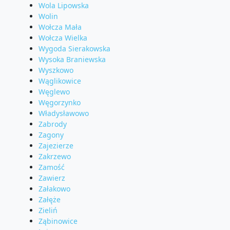
Wola Lipowska
Wolin
Wołcza Mała
Wołcza Wielka
Wygoda Sierakowska
Wysoka Braniewska
Wyszkowo
Wąglikowice
Węglewo
Węgorzynko
Władysławowo
Zabrody
Zagony
Zajezierze
Zakrzewo
Zamość
Zawierz
Załakowo
Załęże
Zieliń
Ząbinowice