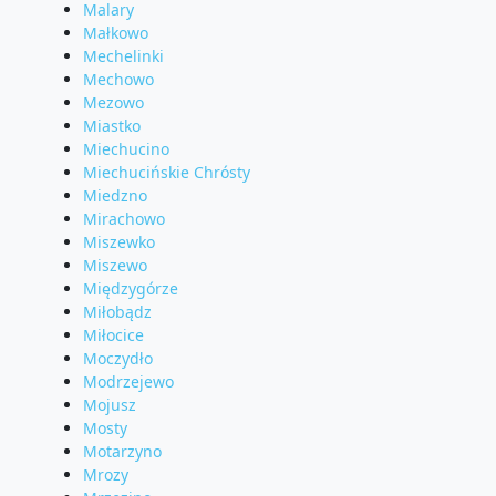
Malary
Małkowo
Mechelinki
Mechowo
Mezowo
Miastko
Miechucino
Miechucińskie Chrósty
Miedzno
Mirachowo
Miszewko
Miszewo
Międzygórze
Miłobądz
Miłocice
Moczydło
Modrzejewo
Mojusz
Mosty
Motarzyno
Mrozy