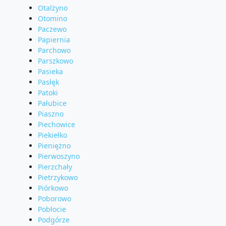
Otalżyno
Otomino
Paczewo
Papiernia
Parchowo
Parszkowo
Pasieka
Pasłęk
Patoki
Pałubice
Piaszno
Piechowice
Piekiełko
Pieniężno
Pierwoszyno
Pierzchały
Pietrzykowo
Piórkowo
Poborowo
Pobłocie
Podgórze