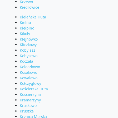
Kczewo
Kiedrowice
Kieleńska Huta
Kielno
Kiełpino
Kikoły
Klejnówko
Kliczkowy
Kobylasz
Kobysewo
Koczała
Koleczkowo
Kosakowo
Kowalewo
Kołczyglowy
Kościerska Huta
Kościerzyna
Kramarzyny
Kraskowo
Kruszka
Krynica Morska