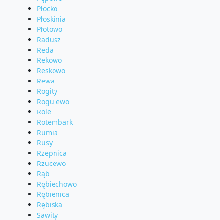
Płocko
Płoskinia
Płotowo
Radusz
Reda
Rekowo
Reskowo
Rewa
Rogity
Rogulewo
Role
Rotembark
Rumia
Rusy
Rzepnica
Rzucewo
Rąb
Rębiechowo
Rębienica
Rębiska
Sawity