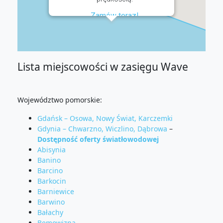
Zamów teraz!
Lista miejscowości w zasięgu Wave
Województwo pomorskie:
Gdańsk – Osowa, Nowy Świat, Karczemki
Gdynia – Chwarzno, Wiczlino, Dąbrowa
–
Dostępność oferty światłowodowej
Abisynia
Banino
Barcino
Barkocin
Barniewice
Barwino
Bałachy
Bemowizna