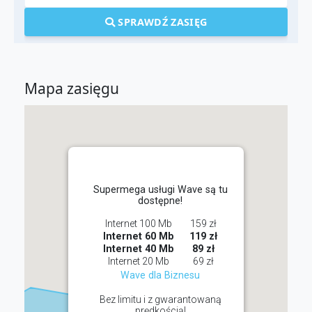
SPRAWDŹ ZASIĘG
Mapa zasięgu
Supermega usługi Wave są tu
dostępne!
Internet 100 Mb
159 zł
Internet 60 Mb
119 zł
Internet 40 Mb
89 zł
Internet 20 Mb
69 zł
Wave dla Biznesu
Bez limitu i z gwarantowaną
prędkością!