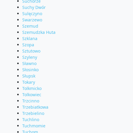
Suchorze
Suchy Dwór
Sulęczyno
Swarzewo
Szemud
Szemudzka Huta
Szklana
Szopa
Sztutowo
Szyleny
Sławno
Słosinko
Słupsk
Tokary
Tolkmicko
Tolkowiec
Trzcinno
Trzebiatkowa
Trzebielino
Tuchlino
Tuchmomie
Tuchom