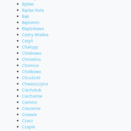
Bytów
Bącka Huta
Bąk
Będomin
Błądzikowo
Cedry Wielkie
Cetyń
Chałupy
Chlebowo
Chmielno
Chomice
Chotkowo
Chruściel
Chwaszczyno
Ciecholub
Ciechomie
Ciemno
Cieszenie
Cisewie
Czacz
Czaple