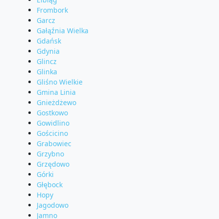
Frombork
Garcz
Gałąźnia Wielka
Gdańsk
Gdynia
Glincz
Glinka
Gliśno Wielkie
Gmina Linia
Gnieżdżewo
Gostkowo
Gowidlino
Gościcino
Grabowiec
Grzybno
Grzędowo
Górki
Głębock
Hopy
Jagodowo
Jamno