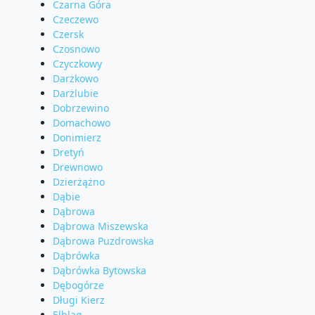
Czarna Góra
Czeczewo
Czersk
Czosnowo
Czyczkowy
Darżkowo
Darżlubie
Dobrzewino
Domachowo
Donimierz
Dretyń
Drewnowo
Dzierżążno
Dąbie
Dąbrowa
Dąbrowa Miszewska
Dąbrowa Puzdrowska
Dąbrówka
Dąbrówka Bytowska
Dębogórze
Długi Kierz
Elbląg