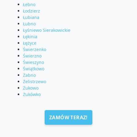
Łebno
Łodzierz
Łubiana
Łubno
Łyśniewo Sierakowickie
Łękinia
Łężyce
Świerzenko
Świerzno
Świeszyno
Świątkowo
Żabno
Żelistrzewo
Żukowo
Żukówko
ZAMÓW TERAZ!