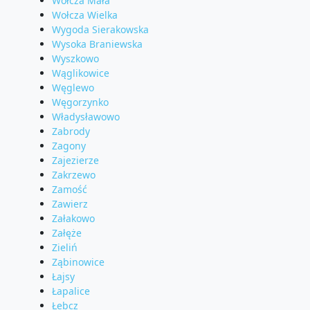
Wołcza Mała
Wołcza Wielka
Wygoda Sierakowska
Wysoka Braniewska
Wyszkowo
Wąglikowice
Węglewo
Węgorzynko
Władysławowo
Zabrody
Zagony
Zajezierze
Zakrzewo
Zamość
Zawierz
Załakowo
Załęże
Zieliń
Ząbinowice
Łajsy
Łapalice
Łebcz