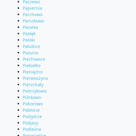
Paczewo
Papiernia
Parchowo
Parszkowo
Pasieka
Pasłęk
Patoki
Pałubice
Piaszno
Piechowice
Piekiełko
Pieniężno
Pierwoszyno
Pierzchały
Pietrzykowo
Piórkowo
Poborowo
Pobłocie
Podgórze
Podjazy
Podleśne
Pogorzelice