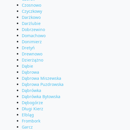
Czosnowo
Czyczkowy
Darżkowo
Darżlubie
Dobrzewino
Domachowo
Donimierz
Dretyń
Drewnowo
Dzierżążno
Dąbie
Dąbrowa
Dąbrowa Miszewska
Dąbrowa Puzdrowska
Dąbrówka
Dąbrówka Bytowska
Dębogórze
Długi Kierz
Elbląg
Frombork
Garcz