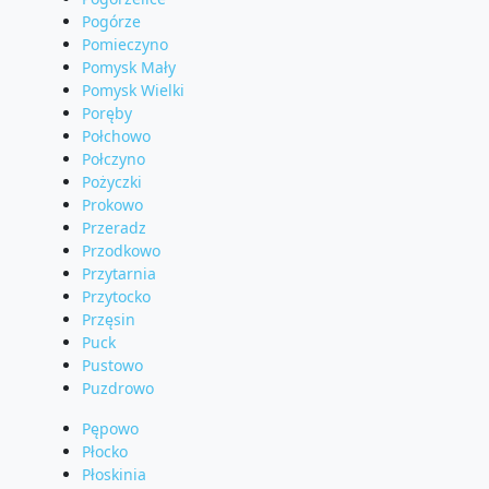
Pogórze
Pomieczyno
Pomysk Mały
Pomysk Wielki
Poręby
Połchowo
Połczyno
Pożyczki
Prokowo
Przeradz
Przodkowo
Przytarnia
Przytocko
Przęsin
Puck
Pustowo
Puzdrowo
Pępowo
Płocko
Płoskinia