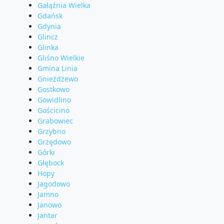
Gałąźnia Wielka
Gdańsk
Gdynia
Glincz
Glinka
Gliśno Wielkie
Gmina Linia
Gnieżdżewo
Gostkowo
Gowidlino
Gościcino
Grabowiec
Grzybno
Grzędowo
Górki
Głębock
Hopy
Jagodowo
Jamno
Janowo
Jantar