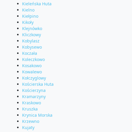
Kieleńska Huta
Kielno
Kiełpino
Kikoły
Klejnówko
Kliczkowy
Kobylasz
Kobysewo
Koczała
Koleczkowo
Kosakowo
Kowalewo
Kołczyglowy
Kościerska Huta
Kościerzyna
Kramarzyny
Kraskowo
Kruszka
Krynica Morska
Krzewno
Kujaty