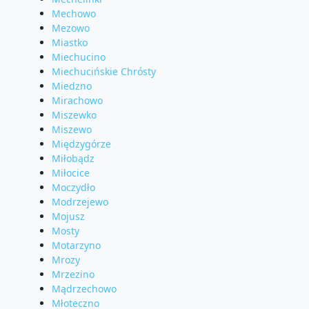
Mechowo
Mezowo
Miastko
Miechucino
Miechucińskie Chrósty
Miedzno
Mirachowo
Miszewko
Miszewo
Międzygórze
Miłobądz
Miłocice
Moczydło
Modrzejewo
Mojusz
Mosty
Motarzyno
Mrozy
Mrzezino
Mądrzechowo
Młoteczno