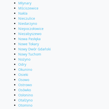
Młynary
Mściszewice
Nakla
Nieczulice
Niedarzyno
Niepoczołowice
Niezabyszewo
Nowa Pasłęka
Nowe Tokary
Nowy Dwór Gdański
Nowy Tuchom
Nożyno
Odry
Okunino
Osieki
Osowo
Ostrowo
Osówko
Osłonino
Otalżyno
Otomino