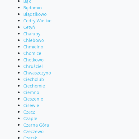
Bąk
Będomin
Błądzikowo
Cedry Wielkie
Cetyń
Chałupy
Chlebowo
Chmielno
Chomice
Chotkowo
Chruściel
Chwaszczyno
Ciecholub
Ciechomie
Ciemno
Cieszenie
Cisewie
Czacz
Czaple
Czarna Góra
Czeczewo
Czersk