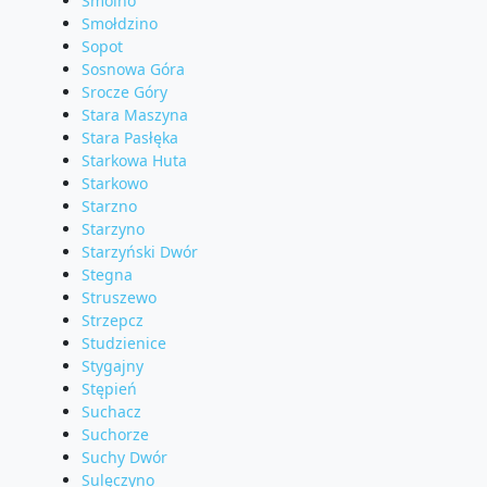
Smolno
Smołdzino
Sopot
Sosnowa Góra
Srocze Góry
Stara Maszyna
Stara Pasłęka
Starkowa Huta
Starkowo
Starzno
Starzyno
Starzyński Dwór
Stegna
Struszewo
Strzepcz
Studzienice
Stygajny
Stępień
Suchacz
Suchorze
Suchy Dwór
Sulęczyno