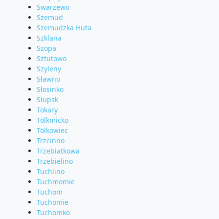
Swarzewo
Szemud
Szemudzka Huta
Szklana
Szopa
Sztutowo
Szyleny
Sławno
Słosinko
Słupsk
Tokary
Tolkmicko
Tolkowiec
Trzcinno
Trzebiatkowa
Trzebielino
Tuchlino
Tuchmomie
Tuchom
Tuchomie
Tuchomko