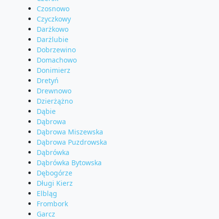
Czosnowo
Czyczkowy
Darżkowo
Darżlubie
Dobrzewino
Domachowo
Donimierz
Dretyń
Drewnowo
Dzierżążno
Dąbie
Dąbrowa
Dąbrowa Miszewska
Dąbrowa Puzdrowska
Dąbrówka
Dąbrówka Bytowska
Dębogórze
Długi Kierz
Elbląg
Frombork
Garcz