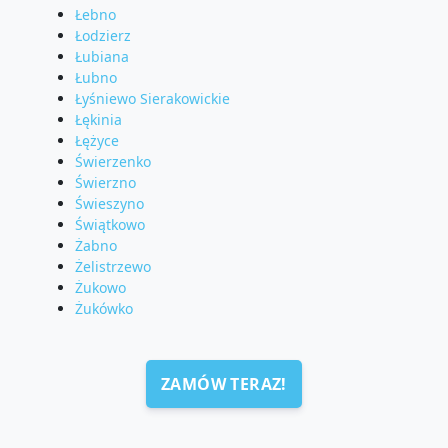
Łebno
Łodzierz
Łubiana
Łubno
Łyśniewo Sierakowickie
Łękinia
Łężyce
Świerzenko
Świerzno
Świeszyno
Świątkowo
Żabno
Żelistrzewo
Żukowo
Żukówko
ZAMÓW TERAZ!