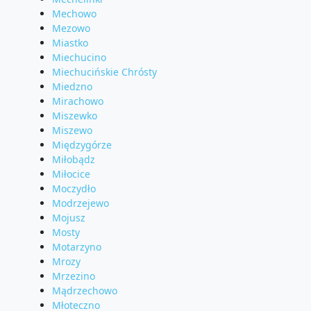
Mechowo
Mezowo
Miastko
Miechucino
Miechucińskie Chrósty
Miedzno
Mirachowo
Miszewko
Miszewo
Międzygórze
Miłobądz
Miłocice
Moczydło
Modrzejewo
Mojusz
Mosty
Motarzyno
Mrozy
Mrzezino
Mądrzechowo
Młoteczno