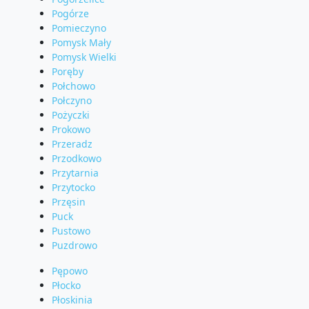
Pogórze
Pomieczyno
Pomysk Mały
Pomysk Wielki
Poręby
Połchowo
Połczyno
Pożyczki
Prokowo
Przeradz
Przodkowo
Przytarnia
Przytocko
Przęsin
Puck
Pustowo
Puzdrowo
Pępowo
Płocko
Płoskinia