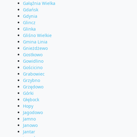
Gałąźnia Wielka
Gdańsk
Gdynia
Glincz
Glinka
Gliśno Wielkie
Gmina Linia
Gnieżdżewo
Gostkowo
Gowidlino
Gościcino
Grabowiec
Grzybno
Grzędowo
Górki
Głębock
Hopy
Jagodowo
Jamno
Janowo
Jantar