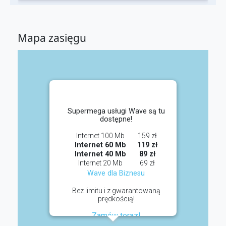
Mapa zasięgu
Supermega usługi Wave są tu
dostępne!
Internet 100 Mb
159 zł
Internet 60 Mb
119 zł
Internet 40 Mb
89 zł
Internet 20 Mb
69 zł
Wave dla Biznesu
Bez limitu i z gwarantowaną
prędkością!
Zamów teraz!