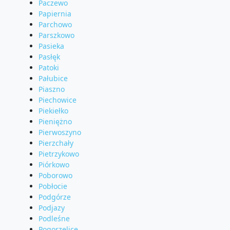
Paczewo
Papiernia
Parchowo
Parszkowo
Pasieka
Pasłęk
Patoki
Pałubice
Piaszno
Piechowice
Piekiełko
Pieniężno
Pierwoszyno
Pierzchały
Pietrzykowo
Piórkowo
Poborowo
Pobłocie
Podgórze
Podjazy
Podleśne
Pogorzelice