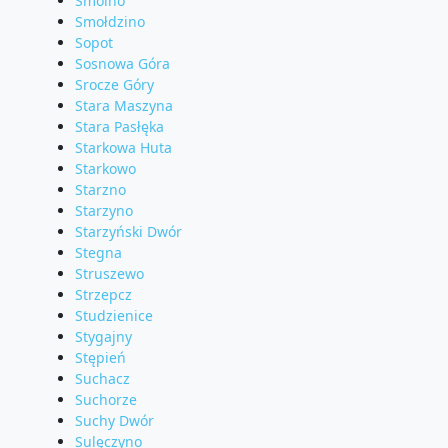
Smolno
Smołdzino
Sopot
Sosnowa Góra
Srocze Góry
Stara Maszyna
Stara Pasłęka
Starkowa Huta
Starkowo
Starzno
Starzyno
Starzyński Dwór
Stegna
Struszewo
Strzepcz
Studzienice
Stygajny
Stępień
Suchacz
Suchorze
Suchy Dwór
Sulęczyno