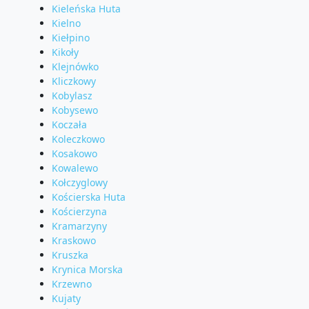
Kieleńska Huta
Kielno
Kiełpino
Kikoły
Klejnówko
Kliczkowy
Kobylasz
Kobysewo
Koczała
Koleczkowo
Kosakowo
Kowalewo
Kołczyglowy
Kościerska Huta
Kościerzyna
Kramarzyny
Kraskowo
Kruszka
Krynica Morska
Krzewno
Kujaty