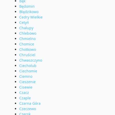
Bąk
Będomin
Błądzikowo
Cedry Wielkie
Cetyń
Chałupy
Chlebowo
Chmielno
Chomice
Chotkowo
Chruściel
Chwaszczyno
Ciecholub
Ciechomie
Ciemno
Cieszenie
Cisewie
Czacz
Czaple
Czarna Góra
Czeczewo
Czersk