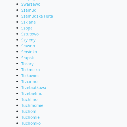
Swarzewo
Szemud
Szemudzka Huta
Szklana
Szopa
Sztutowo
Szyleny
Sławno
Słosinko
Słupsk
Tokary
Tolkmicko
Tolkowiec
Trzcinno
Trzebiatkowa
Trzebielino
Tuchlino
Tuchmomie
Tuchom
Tuchomie
Tuchomko