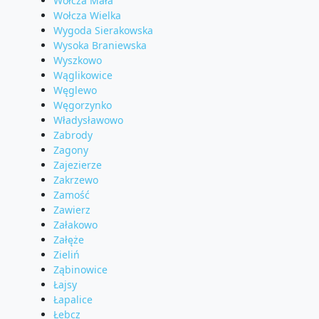
Wołcza Mała
Wołcza Wielka
Wygoda Sierakowska
Wysoka Braniewska
Wyszkowo
Wąglikowice
Węglewo
Węgorzynko
Władysławowo
Zabrody
Zagony
Zajezierze
Zakrzewo
Zamość
Zawierz
Załakowo
Załęże
Zieliń
Ząbinowice
Łajsy
Łapalice
Łebcz