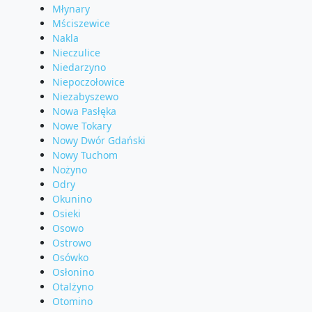
Młynary
Mściszewice
Nakla
Nieczulice
Niedarzyno
Niepoczołowice
Niezabyszewo
Nowa Pasłęka
Nowe Tokary
Nowy Dwór Gdański
Nowy Tuchom
Nożyno
Odry
Okunino
Osieki
Osowo
Ostrowo
Osówko
Osłonino
Otalżyno
Otomino