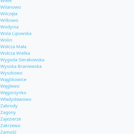
Wiele
Wilanowo
Wilczęta
Wilkowo
Wodynia
Wola Lipowska
Wolin
Wołcza Mała
Wołcza Wielka
Wygoda Sierakowska
Wysoka Braniewska
Wyszkowo
Wąglikowice
Węglewo
Węgorzynko
Władysławowo
Zabrody
Zagony
Zajezierze
Zakrzewo
Zamość