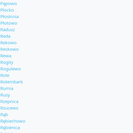
Pępowo
Płocko
Płoskinia
Płotowo
Radusz
Reda
Rekowo
Reskowo
Rewa
Rogity
Rogulewo
Role
Rotembark
Rumia
Rusy
Rzepnica
Rzucewo
Rąb
Rębiechowo
Rębienica