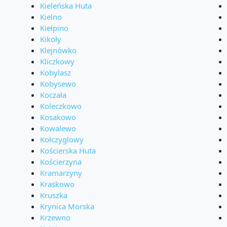
Kieleńska Huta
Kielno
Kiełpino
Kikoły
Klejnówko
Kliczkowy
Kobylasz
Kobysewo
Koczała
Koleczkowo
Kosakowo
Kowalewo
Kołczyglowy
Kościerska Huta
Kościerzyna
Kramarzyny
Kraskowo
Kruszka
Krynica Morska
Krzewno