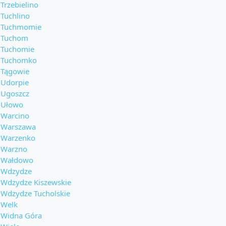
Trzebielino
Tuchlino
Tuchmomie
Tuchom
Tuchomie
Tuchomko
Tągowie
Udorpie
Ugoszcz
Ułowo
Warcino
Warszawa
Warzenko
Warzno
Wałdowo
Wdzydze
Wdzydze Kiszewskie
Wdzydze Tucholskie
Welk
Widna Góra