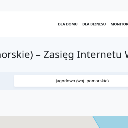
DLA DOMU
DLA BIZNESU
MONITOR
orskie) – Zasięg Internetu