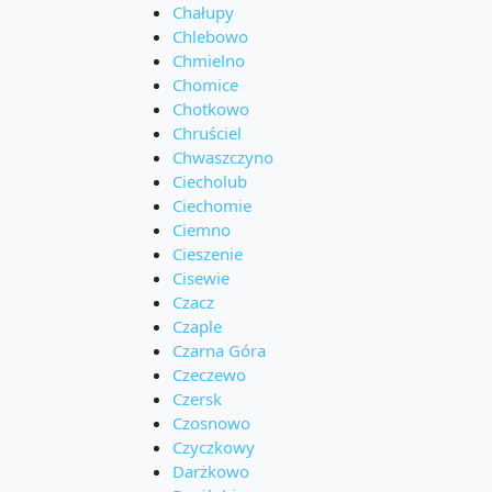
Chałupy
Chlebowo
Chmielno
Chomice
Chotkowo
Chruściel
Chwaszczyno
Ciecholub
Ciechomie
Ciemno
Cieszenie
Cisewie
Czacz
Czaple
Czarna Góra
Czeczewo
Czersk
Czosnowo
Czyczkowy
Darżkowo