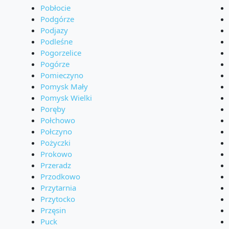
Pobłocie
Podgórze
Podjazy
Podleśne
Pogorzelice
Pogórze
Pomieczyno
Pomysk Mały
Pomysk Wielki
Poręby
Połchowo
Połczyno
Pożyczki
Prokowo
Przeradz
Przodkowo
Przytarnia
Przytocko
Przęsin
Puck