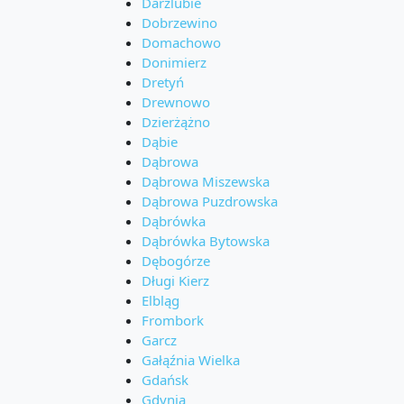
Darżlubie
Dobrzewino
Domachowo
Donimierz
Dretyń
Drewnowo
Dzierżążno
Dąbie
Dąbrowa
Dąbrowa Miszewska
Dąbrowa Puzdrowska
Dąbrówka
Dąbrówka Bytowska
Dębogórze
Długi Kierz
Elbląg
Frombork
Garcz
Gałąźnia Wielka
Gdańsk
Gdynia