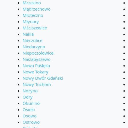
Mrzezino
Mądrzechowo
Młoteczno
Młynary
Mściszewice
Nakla
Nieczulice
Niedarzyno
Niepoczołowice
Niezabyszewo
Nowa Pasłęka
Nowe Tokary
Nowy Dwór Gdański
Nowy Tuchom
Nożyno
Odry
Okunino
Osieki
Osowo
Ostrowo