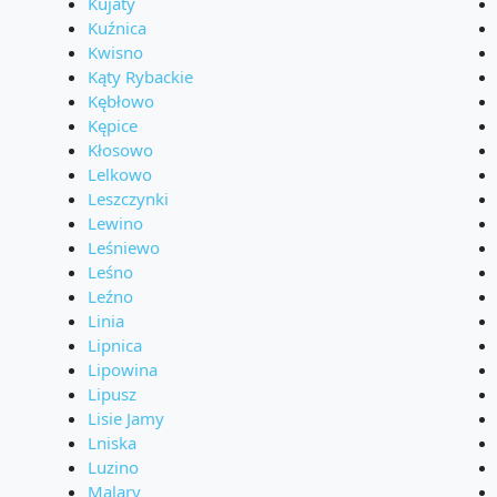
Kujaty
Kuźnica
Kwisno
Kąty Rybackie
Kębłowo
Kępice
Kłosowo
Lelkowo
Leszczynki
Lewino
Leśniewo
Leśno
Leźno
Linia
Lipnica
Lipowina
Lipusz
Lisie Jamy
Lniska
Luzino
Malary