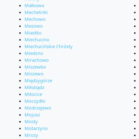
Małkowo
Mechelinki
Mechowo
Mezowo
Miastko
Miechucino
Miechucińskie Chrósty
Miedzno
Mirachowo
Miszewko
Miszewo
Międzygórze
Miłobądz
Miłocice
Moczydło
Modrzejewo
Mojusz
Mosty
Motarzyno
Mrozy