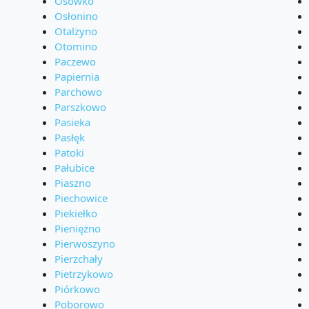
Osówko
Osłonino
Otalżyno
Otomino
Paczewo
Papiernia
Parchowo
Parszkowo
Pasieka
Pasłęk
Patoki
Pałubice
Piaszno
Piechowice
Piekiełko
Pieniężno
Pierwoszyno
Pierzchały
Pietrzykowo
Piórkowo
Poborowo