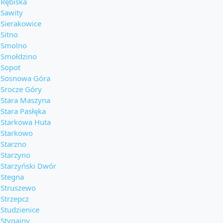
Rębiska
Sawity
Sierakowice
Sitno
Smolno
Smołdzino
Sopot
Sosnowa Góra
Srocze Góry
Stara Maszyna
Stara Pasłęka
Starkowa Huta
Starkowo
Starzno
Starzyno
Starzyński Dwór
Stegna
Struszewo
Strzepcz
Studzienice
Stygajny