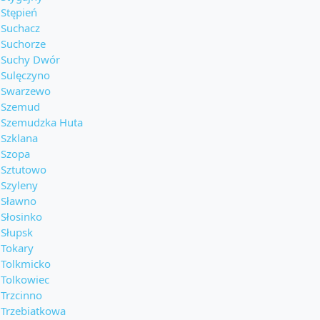
Stępień
Suchacz
Suchorze
Suchy Dwór
Sulęczyno
Swarzewo
Szemud
Szemudzka Huta
Szklana
Szopa
Sztutowo
Szyleny
Sławno
Słosinko
Słupsk
Tokary
Tolkmicko
Tolkowiec
Trzcinno
Trzebiatkowa