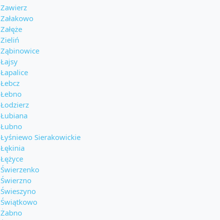
Zawierz
Załakowo
Załęże
Zieliń
Ząbinowice
Łajsy
Łapalice
Łebcz
Łebno
Łodzierz
Łubiana
Łubno
Łyśniewo Sierakowickie
Łękinia
Łężyce
Świerzenko
Świerzno
Świeszyno
Świątkowo
Żabno