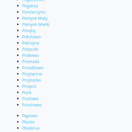
Pogórze
Pomieczyno
Pomysk Mały
Pomysk Wielki
Poręby
Połchowo
Połczyno
Pożyczki
Prokowo
Przeradz
Przodkowo
Przytarnia
Przytocko
Przęsin
Puck
Pustowo
Puzdrowo
Pępowo
Płocko
Płoskinia