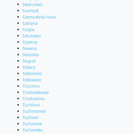
Swarzewo
Szemud
Szemudzka Huta
Szklana
Szopa
Sztutowo
Szyleny
Sławno
Słosinko
Słupsk
Tokary
Tolkmicko
Tolkowiec
Trzcinno
Trzebiatkowa
Trzebielino
Tuchlino
Tuchmomie
Tuchom
Tuchomie
Tuchomko