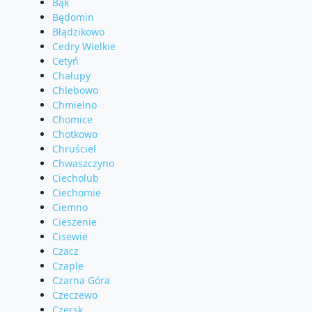
Bąk
Będomin
Błądzikowo
Cedry Wielkie
Cetyń
Chałupy
Chlebowo
Chmielno
Chomice
Chotkowo
Chruściel
Chwaszczyno
Ciecholub
Ciechomie
Ciemno
Cieszenie
Cisewie
Czacz
Czaple
Czarna Góra
Czeczewo
Czersk