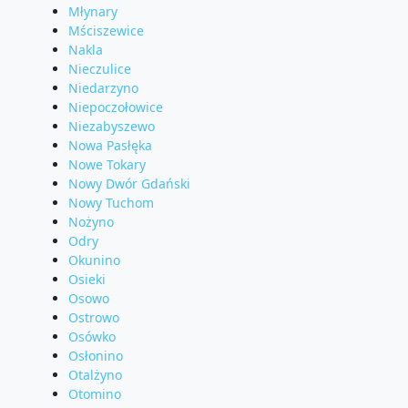
Młynary
Mściszewice
Nakla
Nieczulice
Niedarzyno
Niepoczołowice
Niezabyszewo
Nowa Pasłęka
Nowe Tokary
Nowy Dwór Gdański
Nowy Tuchom
Nożyno
Odry
Okunino
Osieki
Osowo
Ostrowo
Osówko
Osłonino
Otalżyno
Otomino