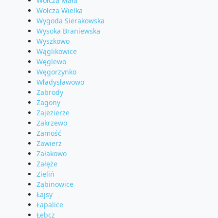
Wołcza Mała
Wołcza Wielka
Wygoda Sierakowska
Wysoka Braniewska
Wyszkowo
Wąglikowice
Węglewo
Węgorzynko
Władysławowo
Zabrody
Zagony
Zajezierze
Zakrzewo
Zamość
Zawierz
Załakowo
Załęże
Zieliń
Ząbinowice
Łajsy
Łapalice
Łebcz