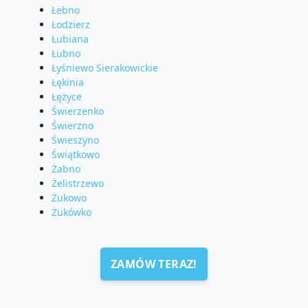
Łebno
Łodzierz
Łubiana
Łubno
Łyśniewo Sierakowickie
Łękinia
Łężyce
Świerzenko
Świerzno
Świeszyno
Świątkowo
Żabno
Żelistrzewo
Żukowo
Żukówko
ZAMÓW TERAZ!