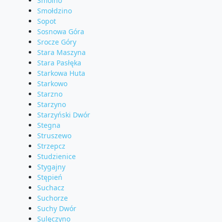
Smolno
Smołdzino
Sopot
Sosnowa Góra
Srocze Góry
Stara Maszyna
Stara Pasłęka
Starkowa Huta
Starkowo
Starzno
Starzyno
Starzyński Dwór
Stegna
Struszewo
Strzepcz
Studzienice
Stygajny
Stępień
Suchacz
Suchorze
Suchy Dwór
Sulęczyno