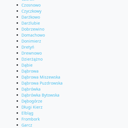
Czosnowo
Czyczkowy
Darżkowo
Darżlubie
Dobrzewino
Domachowo
Donimierz
Dretyń
Drewnowo
Dzierżążno
Dąbie
Dąbrowa
Dąbrowa Miszewska
Dąbrowa Puzdrowska
Dąbrówka
Dąbrówka Bytowska
Dębogórze
Długi Kierz
Elbląg
Frombork
Garcz