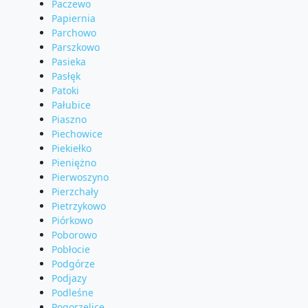
Paczewo
Papiernia
Parchowo
Parszkowo
Pasieka
Pasłęk
Patoki
Pałubice
Piaszno
Piechowice
Piekiełko
Pieniężno
Pierwoszyno
Pierzchały
Pietrzykowo
Piórkowo
Poborowo
Pobłocie
Podgórze
Podjazy
Podleśne
Pogorzelice