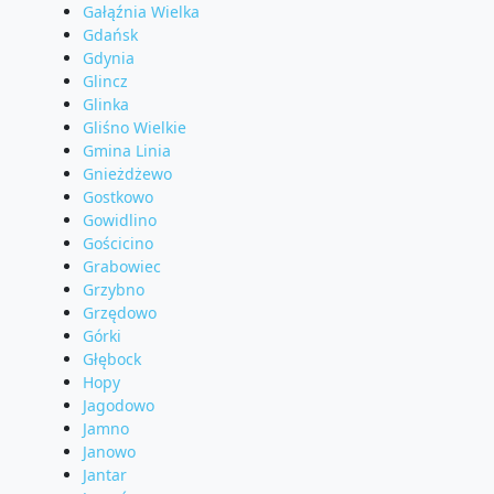
Gałąźnia Wielka
Gdańsk
Gdynia
Glincz
Glinka
Gliśno Wielkie
Gmina Linia
Gnieżdżewo
Gostkowo
Gowidlino
Gościcino
Grabowiec
Grzybno
Grzędowo
Górki
Głębock
Hopy
Jagodowo
Jamno
Janowo
Jantar