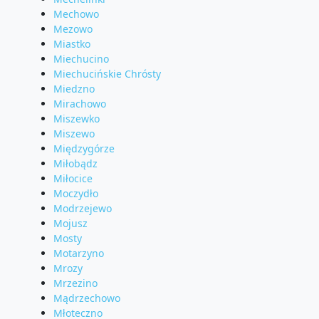
Mechowo
Mezowo
Miastko
Miechucino
Miechucińskie Chrósty
Miedzno
Mirachowo
Miszewko
Miszewo
Międzygórze
Miłobądz
Miłocice
Moczydło
Modrzejewo
Mojusz
Mosty
Motarzyno
Mrozy
Mrzezino
Mądrzechowo
Młoteczno