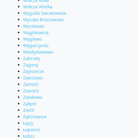
Wołcza Mała
Wołcza Wielka
Wygoda Sierakowska
Wysoka Braniewska
Wyszkowo
Wąglikowice
Węglewo
Węgorzynko
Władysławowo
Zabrody
Zagony
Zajezierze
Zakrzewo
Zamość
Zawierz
Załakowo
Załęże
Zieliń
Ząbinowice
Łajsy
Łapalice
Łebcz