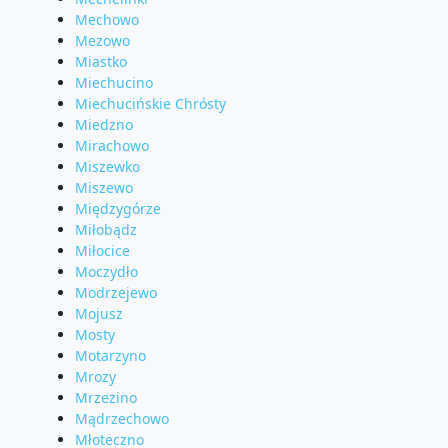
Mechowo
Mezowo
Miastko
Miechucino
Miechucińskie Chrósty
Miedzno
Mirachowo
Miszewko
Miszewo
Międzygórze
Miłobądz
Miłocice
Moczydło
Modrzejewo
Mojusz
Mosty
Motarzyno
Mrozy
Mrzezino
Mądrzechowo
Młoteczno