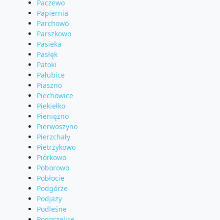
Paczewo
Papiernia
Parchowo
Parszkowo
Pasieka
Pasłęk
Patoki
Pałubice
Piaszno
Piechowice
Piekiełko
Pieniężno
Pierwoszyno
Pierzchały
Pietrzykowo
Piórkowo
Poborowo
Pobłocie
Podgórze
Podjazy
Podleśne
Pogorzelice