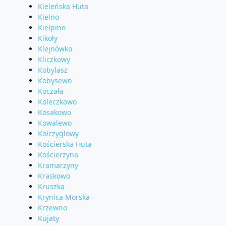
Kieleńska Huta
Kielno
Kiełpino
Kikoły
Klejnówko
Kliczkowy
Kobylasz
Kobysewo
Koczała
Koleczkowo
Kosakowo
Kowalewo
Kołczyglowy
Kościerska Huta
Kościerzyna
Kramarzyny
Kraskowo
Kruszka
Krynica Morska
Krzewno
Kujaty