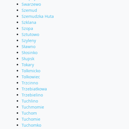
Swarzewo
Szemud
Szemudzka Huta
Szklana
Szopa
Sztutowo
Szyleny
Sławno
Słosinko
Słupsk
Tokary
Tolkmicko
Tolkowiec
Trzcinno
Trzebiatkowa
Trzebielino
Tuchlino
Tuchmomie
Tuchom
Tuchomie
Tuchomko