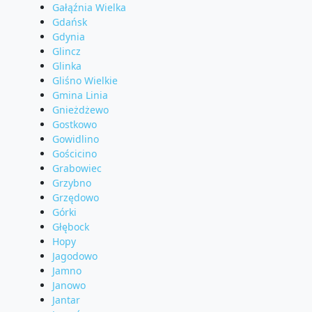
Gałąźnia Wielka
Gdańsk
Gdynia
Glincz
Glinka
Gliśno Wielkie
Gmina Linia
Gnieżdżewo
Gostkowo
Gowidlino
Gościcino
Grabowiec
Grzybno
Grzędowo
Górki
Głębock
Hopy
Jagodowo
Jamno
Janowo
Jantar