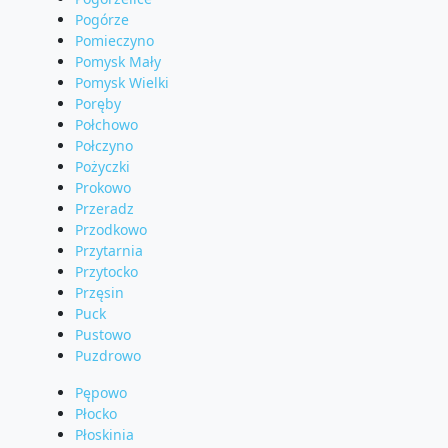
Pogórze
Pomieczyno
Pomysk Mały
Pomysk Wielki
Poręby
Połchowo
Połczyno
Pożyczki
Prokowo
Przeradz
Przodkowo
Przytarnia
Przytocko
Przęsin
Puck
Pustowo
Puzdrowo
Pępowo
Płocko
Płoskinia