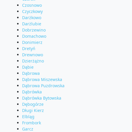
Czosnowo
Czyczkowy
Darżkowo
Darżlubie
Dobrzewino
Domachowo
Donimierz
Dretyń
Drewnowo
Dzierżążno
Dąbie
Dąbrowa
Dąbrowa Miszewska
Dąbrowa Puzdrowska
Dąbrówka
Dąbrówka Bytowska
Dębogórze
Długi Kierz
Elbląg
Frombork
Garcz