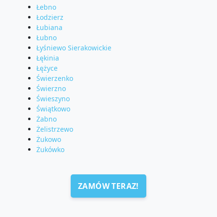
Łebno
Łodzierz
Łubiana
Łubno
Łyśniewo Sierakowickie
Łękinia
Łężyce
Świerzenko
Świerzno
Świeszyno
Świątkowo
Żabno
Żelistrzewo
Żukowo
Żukówko
ZAMÓW TERAZ!