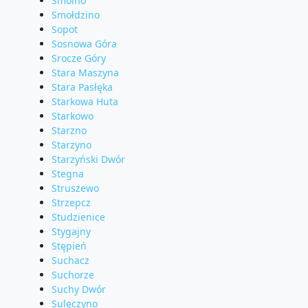
Smolno
Smołdzino
Sopot
Sosnowa Góra
Srocze Góry
Stara Maszyna
Stara Pasłęka
Starkowa Huta
Starkowo
Starzno
Starzyno
Starzyński Dwór
Stegna
Struszewo
Strzepcz
Studzienice
Stygajny
Stępień
Suchacz
Suchorze
Suchy Dwór
Sulęczyno