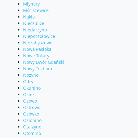
Młynary
Mściszewice
Nakla
Nieczulice
Niedarzyno
Niepoczołowice
Niezabyszewo
Nowa Pasłęka
Nowe Tokary
Nowy Dwór Gdański
Nowy Tuchom
Nożyno
Odry
Okunino
Osieki
Osowo
Ostrowo
Osówko
Osłonino
Otalżyno
Otomino