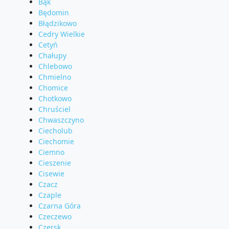
Bąk
Będomin
Błądzikowo
Cedry Wielkie
Cetyń
Chałupy
Chlebowo
Chmielno
Chomice
Chotkowo
Chruściel
Chwaszczyno
Ciecholub
Ciechomie
Ciemno
Cieszenie
Cisewie
Czacz
Czaple
Czarna Góra
Czeczewo
Czersk