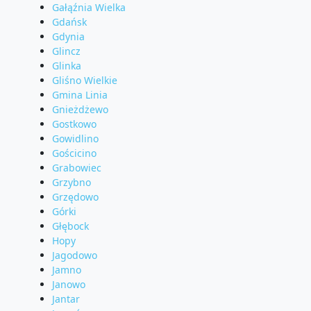
Gałąźnia Wielka
Gdańsk
Gdynia
Glincz
Glinka
Gliśno Wielkie
Gmina Linia
Gnieżdżewo
Gostkowo
Gowidlino
Gościcino
Grabowiec
Grzybno
Grzędowo
Górki
Głębock
Hopy
Jagodowo
Jamno
Janowo
Jantar