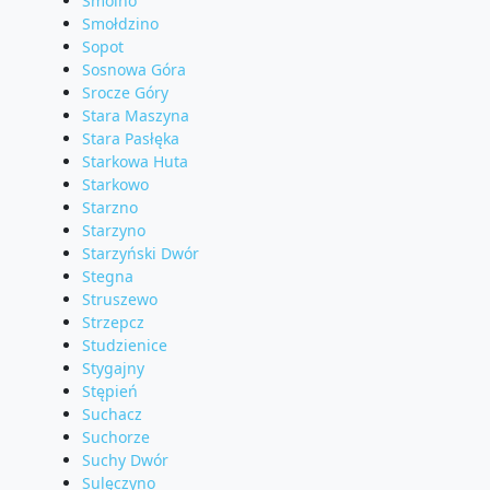
Smolno
Smołdzino
Sopot
Sosnowa Góra
Srocze Góry
Stara Maszyna
Stara Pasłęka
Starkowa Huta
Starkowo
Starzno
Starzyno
Starzyński Dwór
Stegna
Struszewo
Strzepcz
Studzienice
Stygajny
Stępień
Suchacz
Suchorze
Suchy Dwór
Sulęczyno