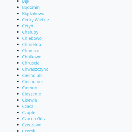
Bąk
Będomin
Błądzikowo
Cedry Wielkie
Cetyń
Chałupy
Chlebowo
Chmielno
Chomice
Chotkowo
Chruściel
Chwaszczyno
Ciecholub
Ciechomie
Ciemno
Cieszenie
Cisewie
Czacz
Czaple
Czarna Góra
Czeczewo
Czersk