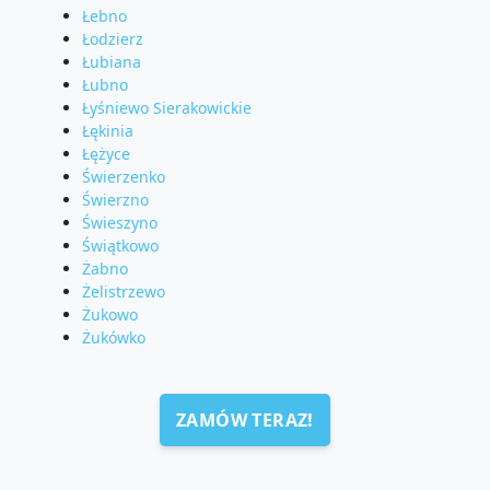
Łebno
Łodzierz
Łubiana
Łubno
Łyśniewo Sierakowickie
Łękinia
Łężyce
Świerzenko
Świerzno
Świeszyno
Świątkowo
Żabno
Żelistrzewo
Żukowo
Żukówko
ZAMÓW TERAZ!