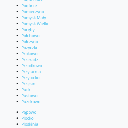
Pogórze
Pomieczyno
Pomysk Mały
Pomysk Wielki
Poręby
Połchowo
Połczyno
Pożyczki
Prokowo
Przeradz
Przodkowo
Przytarnia
Przytocko
Przęsin
Puck
Pustowo
Puzdrowo
Pępowo
Płocko
Płoskinia