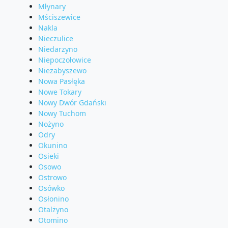
Młynary
Mściszewice
Nakla
Nieczulice
Niedarzyno
Niepoczołowice
Niezabyszewo
Nowa Pasłęka
Nowe Tokary
Nowy Dwór Gdański
Nowy Tuchom
Nożyno
Odry
Okunino
Osieki
Osowo
Ostrowo
Osówko
Osłonino
Otalżyno
Otomino