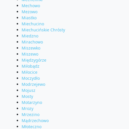
Mechowo
Mezowo
Miastko
Miechucino
Miechucińskie Chrósty
Miedzno
Mirachowo
Miszewko
Miszewo
Międzygórze
Miłobądz
Miłocice
Moczydło
Modrzejewo
Mojusz
Mosty
Motarzyno
Mrozy
Mrzezino
Mądrzechowo
Młoteczno