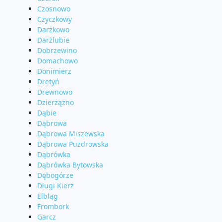
Czosnowo
Czyczkowy
Darżkowo
Darżlubie
Dobrzewino
Domachowo
Donimierz
Dretyń
Drewnowo
Dzierżążno
Dąbie
Dąbrowa
Dąbrowa Miszewska
Dąbrowa Puzdrowska
Dąbrówka
Dąbrówka Bytowska
Dębogórze
Długi Kierz
Elbląg
Frombork
Garcz