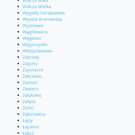
Wołcza Mała
Wołcza Wielka
Wygoda Sierakowska
Wysoka Braniewska
Wyszkowo
Wąglikowice
Węglewo
Węgorzynko
Władysławowo
Zabrody
Zagony
Zajezierze
Zakrzewo
Zamość
Zawierz
Załakowo
Załęże
Zieliń
Ząbinowice
Łajsy
Łapalice
Łebcz