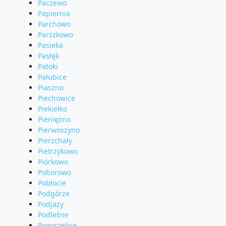
Paczewo
Papiernia
Parchowo
Parszkowo
Pasieka
Pasłęk
Patoki
Pałubice
Piaszno
Piechowice
Piekiełko
Pieniężno
Pierwoszyno
Pierzchały
Pietrzykowo
Piórkowo
Poborowo
Pobłocie
Podgórze
Podjazy
Podleśne
Pogorzelice