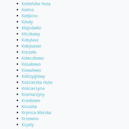
Kieleńska Huta
Kielno
Kiełpino
Kikoły
Klejnówko
Kliczkowy
Kobylasz
Kobysewo
Koczała
Koleczkowo
Kosakowo
Kowalewo
Kołczyglowy
Kościerska Huta
Kościerzyna
Kramarzyny
Kraskowo
Kruszka
Krynica Morska
Krzewno
Kujaty