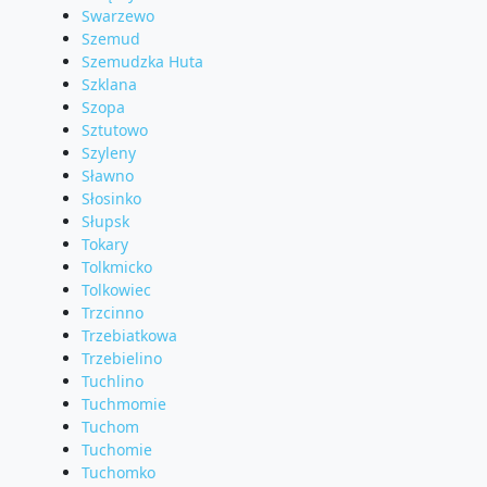
Swarzewo
Szemud
Szemudzka Huta
Szklana
Szopa
Sztutowo
Szyleny
Sławno
Słosinko
Słupsk
Tokary
Tolkmicko
Tolkowiec
Trzcinno
Trzebiatkowa
Trzebielino
Tuchlino
Tuchmomie
Tuchom
Tuchomie
Tuchomko