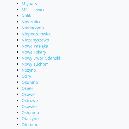
Młynary
Mściszewice
Nakla
Nieczulice
Niedarzyno
Niepoczołowice
Niezabyszewo
Nowa Pasłęka
Nowe Tokary
Nowy Dwór Gdański
Nowy Tuchom
Nożyno
Odry
Okunino
Osieki
Osowo
Ostrowo
Osówko
Osłonino
Otalżyno
Otomino