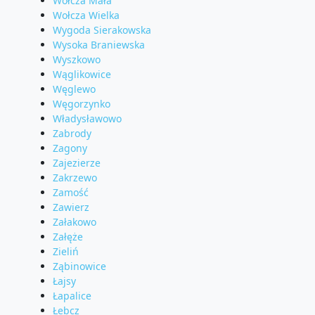
Wołcza Mała
Wołcza Wielka
Wygoda Sierakowska
Wysoka Braniewska
Wyszkowo
Wąglikowice
Węglewo
Węgorzynko
Władysławowo
Zabrody
Zagony
Zajezierze
Zakrzewo
Zamość
Zawierz
Załakowo
Załęże
Zieliń
Ząbinowice
Łajsy
Łapalice
Łebcz