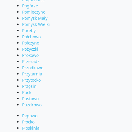
Pogórze
Pomieczyno
Pomysk Mały
Pomysk Wielki
Poręby
Połchowo
Połczyno
Pożyczki
Prokowo
Przeradz
Przodkowo
Przytarnia
Przytocko
Przęsin
Puck
Pustowo
Puzdrowo
Pępowo
Płocko
Płoskinia