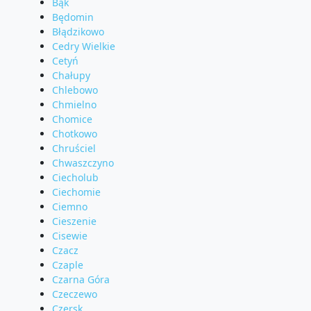
Bąk
Będomin
Błądzikowo
Cedry Wielkie
Cetyń
Chałupy
Chlebowo
Chmielno
Chomice
Chotkowo
Chruściel
Chwaszczyno
Ciecholub
Ciechomie
Ciemno
Cieszenie
Cisewie
Czacz
Czaple
Czarna Góra
Czeczewo
Czersk