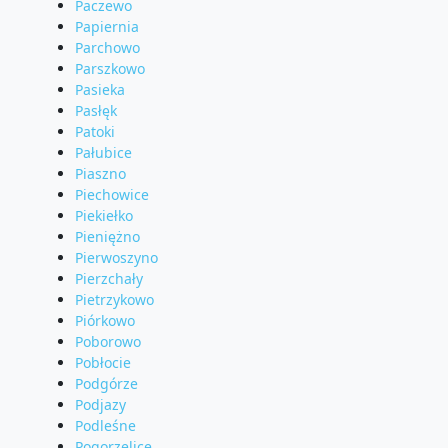
Paczewo
Papiernia
Parchowo
Parszkowo
Pasieka
Pasłęk
Patoki
Pałubice
Piaszno
Piechowice
Piekiełko
Pieniężno
Pierwoszyno
Pierzchały
Pietrzykowo
Piórkowo
Poborowo
Pobłocie
Podgórze
Podjazy
Podleśne
Pogorzelice