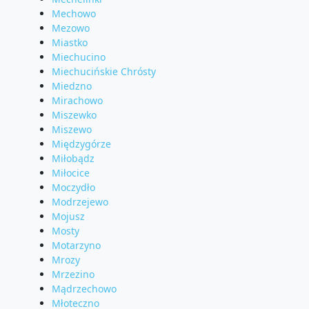
Mechowo
Mezowo
Miastko
Miechucino
Miechucińskie Chrósty
Miedzno
Mirachowo
Miszewko
Miszewo
Międzygórze
Miłobądz
Miłocice
Moczydło
Modrzejewo
Mojusz
Mosty
Motarzyno
Mrozy
Mrzezino
Mądrzechowo
Młoteczno