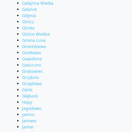
Gałąźnia Wielka
Gdańsk
Gdynia
Glincz
Glinka
Gliśno Wielkie
Gmina Linia
Gnieżdżewo
Gostkowo
Gowidlino
Gościcino
Grabowiec
Grzybno
Grzędowo
Górki
Głębock
Hopy
Jagodowo
Jamno
Janowo
Jantar