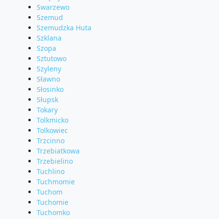
Swarzewo
Szemud
Szemudzka Huta
Szklana
Szopa
Sztutowo
Szyleny
Sławno
Słosinko
Słupsk
Tokary
Tolkmicko
Tolkowiec
Trzcinno
Trzebiatkowa
Trzebielino
Tuchlino
Tuchmomie
Tuchom
Tuchomie
Tuchomko