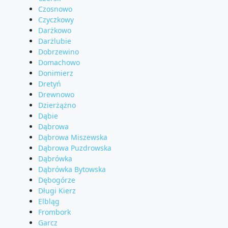
Czosnowo
Czyczkowy
Darżkowo
Darżlubie
Dobrzewino
Domachowo
Donimierz
Dretyń
Drewnowo
Dzierżążno
Dąbie
Dąbrowa
Dąbrowa Miszewska
Dąbrowa Puzdrowska
Dąbrówka
Dąbrówka Bytowska
Dębogórze
Długi Kierz
Elbląg
Frombork
Garcz