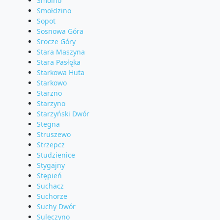
Smolno
Smołdzino
Sopot
Sosnowa Góra
Srocze Góry
Stara Maszyna
Stara Pasłęka
Starkowa Huta
Starkowo
Starzno
Starzyno
Starzyński Dwór
Stegna
Struszewo
Strzepcz
Studzienice
Stygajny
Stępień
Suchacz
Suchorze
Suchy Dwór
Sulęczyno