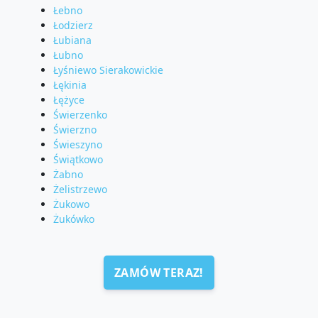
Łebno
Łodzierz
Łubiana
Łubno
Łyśniewo Sierakowickie
Łękinia
Łężyce
Świerzenko
Świerzno
Świeszyno
Świątkowo
Żabno
Żelistrzewo
Żukowo
Żukówko
ZAMÓW TERAZ!