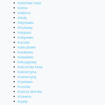
Kieleńska Huta
Kielno
Kiełpino
Kikoły
Klejnówko
Kliczkowy
Kobylasz
Kobysewo
Koczała
Koleczkowo
Kosakowo
Kowalewo
Kołczyglowy
Kościerska Huta
Kościerzyna
Kramarzyny
Kraskowo
Kruszka
Krynica Morska
Krzewno
Kujaty