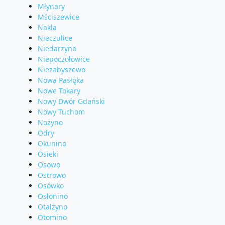
Młynary
Mściszewice
Nakla
Nieczulice
Niedarzyno
Niepoczołowice
Niezabyszewo
Nowa Pasłęka
Nowe Tokary
Nowy Dwór Gdański
Nowy Tuchom
Nożyno
Odry
Okunino
Osieki
Osowo
Ostrowo
Osówko
Osłonino
Otalżyno
Otomino