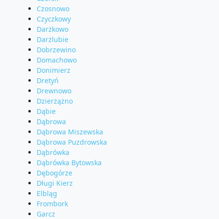
Czosnowo
Czyczkowy
Darżkowo
Darżlubie
Dobrzewino
Domachowo
Donimierz
Dretyń
Drewnowo
Dzierżążno
Dąbie
Dąbrowa
Dąbrowa Miszewska
Dąbrowa Puzdrowska
Dąbrówka
Dąbrówka Bytowska
Dębogórze
Długi Kierz
Elbląg
Frombork
Garcz