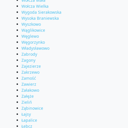
Wołcza Mała
Wołcza Wielka
Wygoda Sierakowska
Wysoka Braniewska
Wyszkowo
Wąglikowice
Węglewo
Węgorzynko
Władysławowo
Zabrody
Zagony
Zajezierze
Zakrzewo
Zamość
Zawierz
Załakowo
Załęże
Zieliń
Ząbinowice
Łajsy
Łapalice
Łebcz