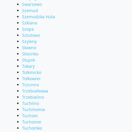
Swarzewo
Szemud
Szemudzka Huta
Szklana
Szopa
Sztutowo
Szyleny
Sławno
Słosinko
Słupsk
Tokary
Tolkmicko
Tolkowiec
Trzcinno
Trzebiatkowa
Trzebielino
Tuchlino
Tuchmomie
Tuchom
Tuchomie
Tuchomko