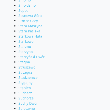
Smolno
Smołdzino
Sopot
Sosnowa Góra
Srocze Góry
Stara Maszyna
Stara Pasłęka
Starkowa Huta
Starkowo
Starzno
Starzyno
Starzyński Dwór
Stegna
Struszewo
Strzepcz
Studzienice
Stygajny
Stępień
Suchacz
Suchorze
Suchy Dwór
Sulęczyno