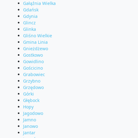
Gałąźnia Wielka
Gdańsk
Gdynia
Glincz
Glinka
Gliśno Wielkie
Gmina Linia
Gnieżdżewo
Gostkowo
Gowidlino
Gościcino
Grabowiec
Grzybno
Grzędowo
Górki
Głębock
Hopy
Jagodowo
Jamno
Janowo
Jantar