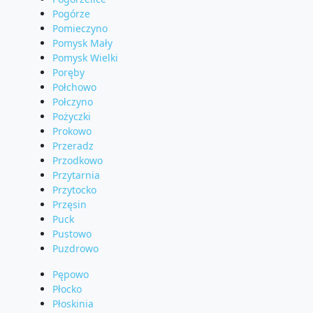
Pogórze
Pomieczyno
Pomysk Mały
Pomysk Wielki
Poręby
Połchowo
Połczyno
Pożyczki
Prokowo
Przeradz
Przodkowo
Przytarnia
Przytocko
Przęsin
Puck
Pustowo
Puzdrowo
Pępowo
Płocko
Płoskinia