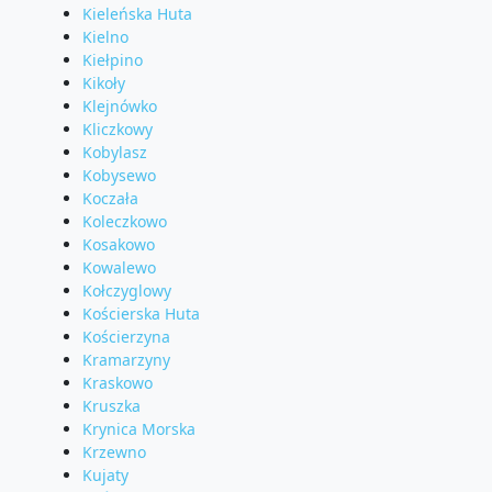
Kieleńska Huta
Kielno
Kiełpino
Kikoły
Klejnówko
Kliczkowy
Kobylasz
Kobysewo
Koczała
Koleczkowo
Kosakowo
Kowalewo
Kołczyglowy
Kościerska Huta
Kościerzyna
Kramarzyny
Kraskowo
Kruszka
Krynica Morska
Krzewno
Kujaty