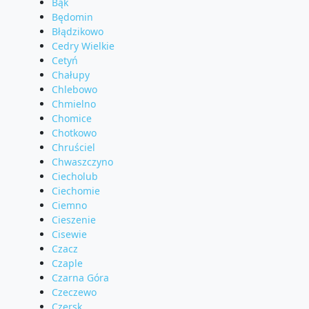
Bąk
Będomin
Błądzikowo
Cedry Wielkie
Cetyń
Chałupy
Chlebowo
Chmielno
Chomice
Chotkowo
Chruściel
Chwaszczyno
Ciecholub
Ciechomie
Ciemno
Cieszenie
Cisewie
Czacz
Czaple
Czarna Góra
Czeczewo
Czersk