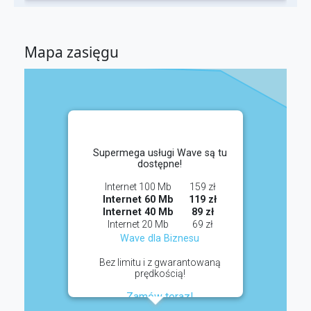
Mapa zasięgu
Supermega usługi Wave są tu
dostępne!
Internet 100 Mb
159 zł
Internet 60 Mb
119 zł
Internet 40 Mb
89 zł
Internet 20 Mb
69 zł
Wave dla Biznesu
Bez limitu i z gwarantowaną
prędkością!
Zamów teraz!