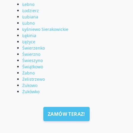
Łebno
Łodzierz
Łubiana
Łubno
Łyśniewo Sierakowickie
Łękinia
Łężyce
Świerzenko
Świerzno
Świeszyno
Świątkowo
Żabno
Żelistrzewo
Żukowo
Żukówko
ZAMÓW TERAZ!