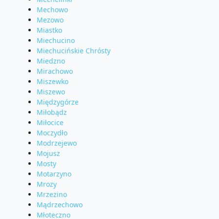
Mechowo
Mezowo
Miastko
Miechucino
Miechucińskie Chrósty
Miedzno
Mirachowo
Miszewko
Miszewo
Międzygórze
Miłobądz
Miłocice
Moczydło
Modrzejewo
Mojusz
Mosty
Motarzyno
Mrozy
Mrzezino
Mądrzechowo
Młoteczno