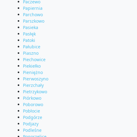
Paczewo
Papiernia
Parchowo
Parszkowo
Pasieka
Pasłęk
Patoki
Pałubice
Piaszno
Piechowice
Piekiełko
Pieniężno
Pierwoszyno
Pierzchały
Pietrzykowo
Piórkowo
Poborowo
Pobłocie
Podgórze
Podjazy
Podleśne
Pogorzelice