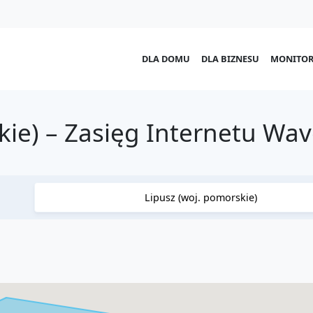
DLA DOMU
DLA BIZNESU
MONITOR
kie) – Zasięg Internetu Wa