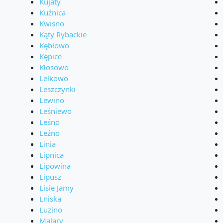
Kujaty
Kuźnica
Kwisno
Kąty Rybackie
Kębłowo
Kępice
Kłosowo
Lelkowo
Leszczynki
Lewino
Leśniewo
Leśno
Leźno
Linia
Lipnica
Lipowina
Lipusz
Lisie Jamy
Lniska
Luzino
Malary