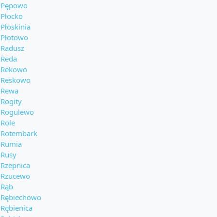
Pępowo
Płocko
Płoskinia
Płotowo
Radusz
Reda
Rekowo
Reskowo
Rewa
Rogity
Rogulewo
Role
Rotembark
Rumia
Rusy
Rzepnica
Rzucewo
Rąb
Rębiechowo
Rębienica