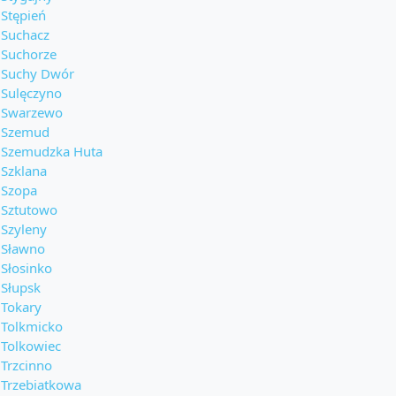
Stępień
Suchacz
Suchorze
Suchy Dwór
Sulęczyno
Swarzewo
Szemud
Szemudzka Huta
Szklana
Szopa
Sztutowo
Szyleny
Sławno
Słosinko
Słupsk
Tokary
Tolkmicko
Tolkowiec
Trzcinno
Trzebiatkowa