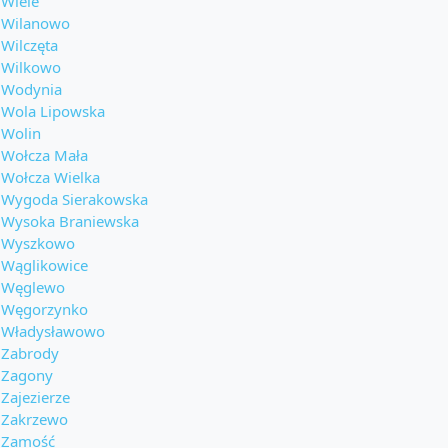
Wiele
Wilanowo
Wilczęta
Wilkowo
Wodynia
Wola Lipowska
Wolin
Wołcza Mała
Wołcza Wielka
Wygoda Sierakowska
Wysoka Braniewska
Wyszkowo
Wąglikowice
Węglewo
Węgorzynko
Władysławowo
Zabrody
Zagony
Zajezierze
Zakrzewo
Zamość