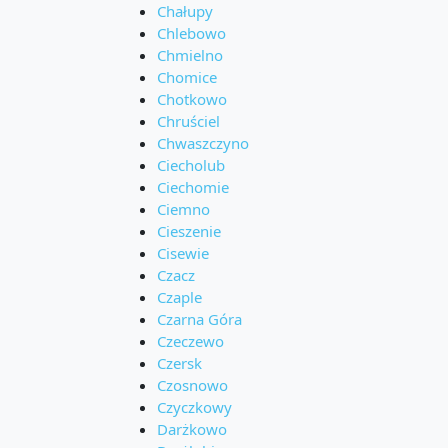
Chałupy
Chlebowo
Chmielno
Chomice
Chotkowo
Chruściel
Chwaszczyno
Ciecholub
Ciechomie
Ciemno
Cieszenie
Cisewie
Czacz
Czaple
Czarna Góra
Czeczewo
Czersk
Czosnowo
Czyczkowy
Darżkowo