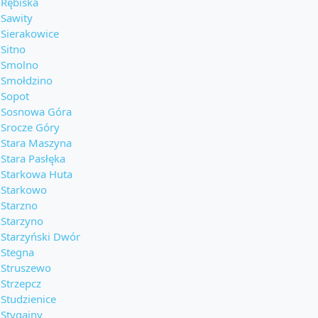
Rębiska
Sawity
Sierakowice
Sitno
Smolno
Smołdzino
Sopot
Sosnowa Góra
Srocze Góry
Stara Maszyna
Stara Pasłęka
Starkowa Huta
Starkowo
Starzno
Starzyno
Starzyński Dwór
Stegna
Struszewo
Strzepcz
Studzienice
Stygajny