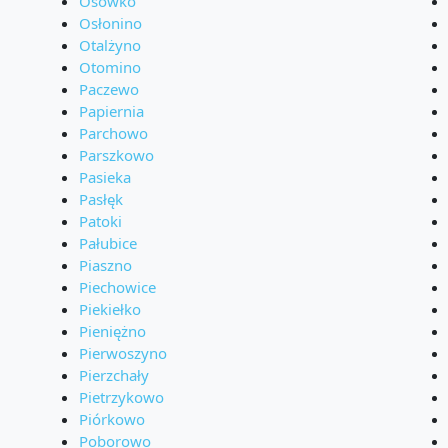
Osówko
Osłonino
Otalżyno
Otomino
Paczewo
Papiernia
Parchowo
Parszkowo
Pasieka
Pasłęk
Patoki
Pałubice
Piaszno
Piechowice
Piekiełko
Pieniężno
Pierwoszyno
Pierzchały
Pietrzykowo
Piórkowo
Poborowo