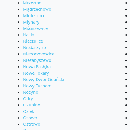
Mrzezino
Mądrzechowo
Młoteczno
Młynary
Mściszewice
Nakla
Nieczulice
Niedarzyno
Niepoczołowice
Niezabyszewo
Nowa Pasłęka
Nowe Tokary
Nowy Dwór Gdański
Nowy Tuchom
Nożyno
Odry
Okunino
Osieki
Osowo
Ostrowo