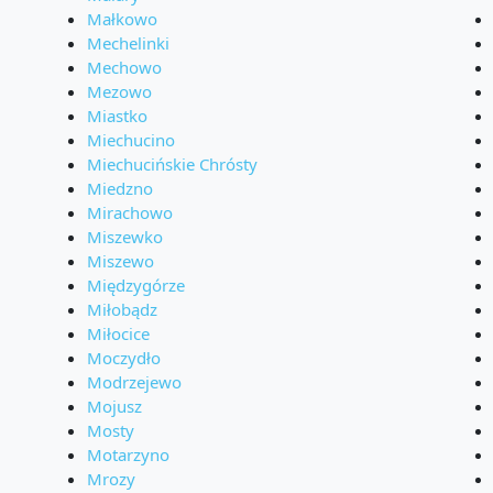
Małkowo
Mechelinki
Mechowo
Mezowo
Miastko
Miechucino
Miechucińskie Chrósty
Miedzno
Mirachowo
Miszewko
Miszewo
Międzygórze
Miłobądz
Miłocice
Moczydło
Modrzejewo
Mojusz
Mosty
Motarzyno
Mrozy