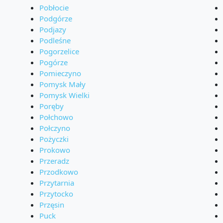
Pobłocie
Podgórze
Podjazy
Podleśne
Pogorzelice
Pogórze
Pomieczyno
Pomysk Mały
Pomysk Wielki
Poręby
Połchowo
Połczyno
Pożyczki
Prokowo
Przeradz
Przodkowo
Przytarnia
Przytocko
Przęsin
Puck