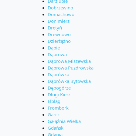
Darżlubie
Dobrzewino
Domachowo
Donimierz
Dretyń
Drewnowo
Dzierżążno
Dąbie
Dąbrowa
Dąbrowa Miszewska
Dąbrowa Puzdrowska
Dąbrówka
Dąbrówka Bytowska
Dębogórze
Długi Kierz
Elbląg
Frombork
Garcz
Gałąźnia Wielka
Gdańsk
Gdynia