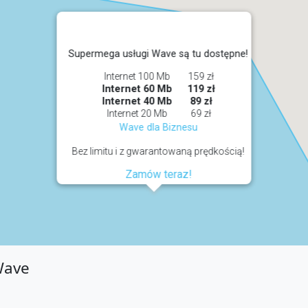
Supermega usługi Wave są tu dostępne!
Internet 100 Mb
159 zł
Internet 60 Mb
119 zł
Internet 40 Mb
89 zł
Internet 20 Mb
69 zł
Wave dla Biznesu
Bez limitu i z gwarantowaną prędkością!
Zamów teraz!
Wave