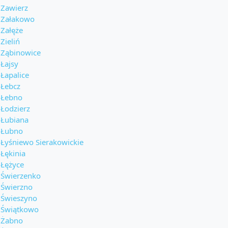
Zawierz
Załakowo
Załęże
Zieliń
Ząbinowice
Łajsy
Łapalice
Łebcz
Łebno
Łodzierz
Łubiana
Łubno
Łyśniewo Sierakowickie
Łękinia
Łężyce
Świerzenko
Świerzno
Świeszyno
Świątkowo
Żabno