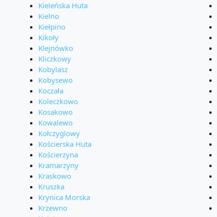
Kieleńska Huta
Kielno
Kiełpino
Kikoły
Klejnówko
Kliczkowy
Kobylasz
Kobysewo
Koczała
Koleczkowo
Kosakowo
Kowalewo
Kołczyglowy
Kościerska Huta
Kościerzyna
Kramarzyny
Kraskowo
Kruszka
Krynica Morska
Krzewno