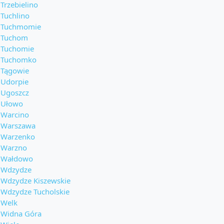
Trzebielino
Tuchlino
Tuchmomie
Tuchom
Tuchomie
Tuchomko
Tągowie
Udorpie
Ugoszcz
Ułowo
Warcino
Warszawa
Warzenko
Warzno
Wałdowo
Wdzydze
Wdzydze Kiszewskie
Wdzydze Tucholskie
Welk
Widna Góra