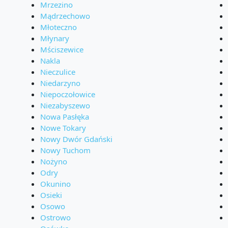
Mrzezino
Mądrzechowo
Młoteczno
Młynary
Mściszewice
Nakla
Nieczulice
Niedarzyno
Niepoczołowice
Niezabyszewo
Nowa Pasłęka
Nowe Tokary
Nowy Dwór Gdański
Nowy Tuchom
Nożyno
Odry
Okunino
Osieki
Osowo
Ostrowo