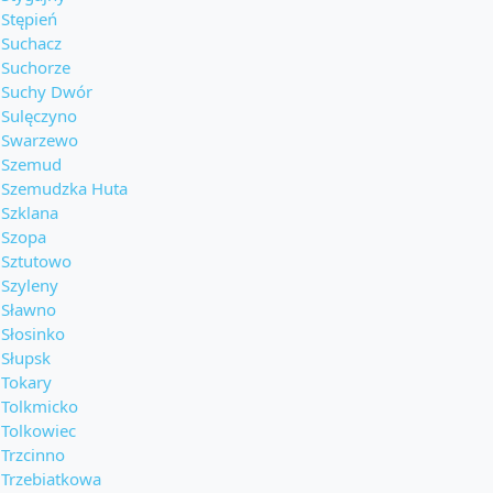
Stępień
Suchacz
Suchorze
Suchy Dwór
Sulęczyno
Swarzewo
Szemud
Szemudzka Huta
Szklana
Szopa
Sztutowo
Szyleny
Sławno
Słosinko
Słupsk
Tokary
Tolkmicko
Tolkowiec
Trzcinno
Trzebiatkowa