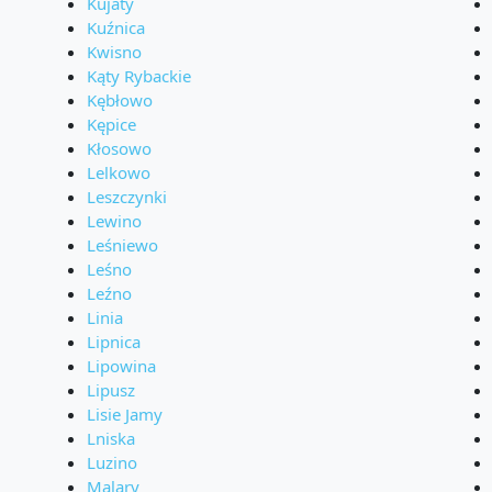
Kujaty
Kuźnica
Kwisno
Kąty Rybackie
Kębłowo
Kępice
Kłosowo
Lelkowo
Leszczynki
Lewino
Leśniewo
Leśno
Leźno
Linia
Lipnica
Lipowina
Lipusz
Lisie Jamy
Lniska
Luzino
Malary