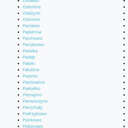
Osówko
Osłonino
Otalżyno
Otomino
Paczewo
Papiernia
Parchowo
Parszkowo
Pasieka
Pasłęk
Patoki
Pałubice
Piaszno
Piechowice
Piekiełko
Pieniężno
Pierwoszyno
Pierzchały
Pietrzykowo
Piórkowo
Poborowo