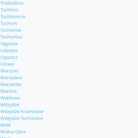
Trzebielino
Tuchlino
Tuchmomie
Tuchom
Tuchomie
Tuchomko
Tągowie
Udorpie
Ugoszcz
Ułowo
Warcino
Warszawa
Warzenko
Warzno
Wałdowo
Wdzydze
Wdzydze Kiszewskie
Wdzydze Tucholskie
Welk
Widna Góra