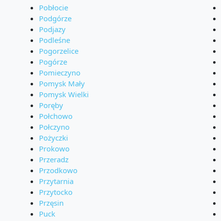
Pobłocie
Podgórze
Podjazy
Podleśne
Pogorzelice
Pogórze
Pomieczyno
Pomysk Mały
Pomysk Wielki
Poręby
Połchowo
Połczyno
Pożyczki
Prokowo
Przeradz
Przodkowo
Przytarnia
Przytocko
Przęsin
Puck