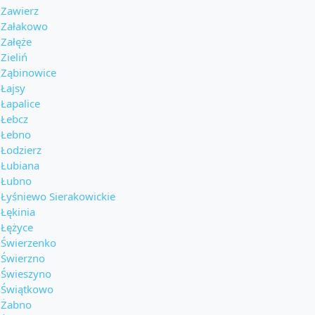
Zawierz
Załakowo
Załęże
Zieliń
Ząbinowice
Łajsy
Łapalice
Łebcz
Łebno
Łodzierz
Łubiana
Łubno
Łyśniewo Sierakowickie
Łękinia
Łężyce
Świerzenko
Świerzno
Świeszyno
Świątkowo
Żabno