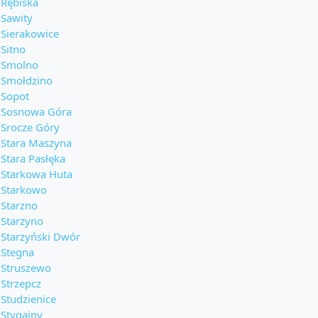
Rębiska
Sawity
Sierakowice
Sitno
Smolno
Smołdzino
Sopot
Sosnowa Góra
Srocze Góry
Stara Maszyna
Stara Pasłęka
Starkowa Huta
Starkowo
Starzno
Starzyno
Starzyński Dwór
Stegna
Struszewo
Strzepcz
Studzienice
Stygajny