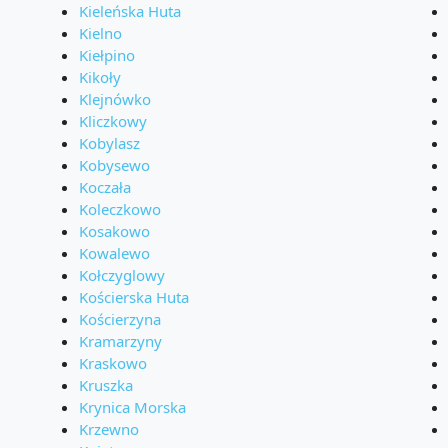
Kieleńska Huta
Kielno
Kiełpino
Kikoły
Klejnówko
Kliczkowy
Kobylasz
Kobysewo
Koczała
Koleczkowo
Kosakowo
Kowalewo
Kołczyglowy
Kościerska Huta
Kościerzyna
Kramarzyny
Kraskowo
Kruszka
Krynica Morska
Krzewno