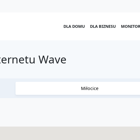
DLA DOMU
DLA BIZNESU
MONITOR
nternetu Wave