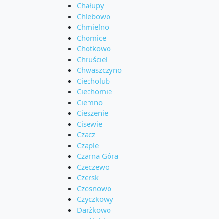
Chałupy
Chlebowo
Chmielno
Chomice
Chotkowo
Chruściel
Chwaszczyno
Ciecholub
Ciechomie
Ciemno
Cieszenie
Cisewie
Czacz
Czaple
Czarna Góra
Czeczewo
Czersk
Czosnowo
Czyczkowy
Darżkowo