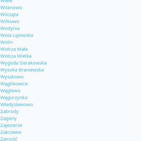
Wiele
Wilanowo
Wilczęta
Wilkowo
Wodynia
Wola Lipowska
Wolin
Wołcza Mała
Wołcza Wielka
Wygoda Sierakowska
Wysoka Braniewska
Wyszkowo
Wąglikowice
Węglewo
Węgorzynko
Władysławowo
Zabrody
Zagony
Zajezierze
Zakrzewo
Zamość