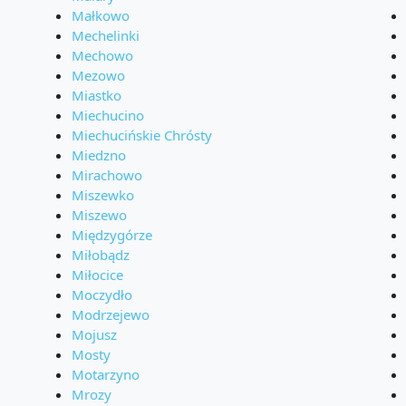
Małkowo
Mechelinki
Mechowo
Mezowo
Miastko
Miechucino
Miechucińskie Chrósty
Miedzno
Mirachowo
Miszewko
Miszewo
Międzygórze
Miłobądz
Miłocice
Moczydło
Modrzejewo
Mojusz
Mosty
Motarzyno
Mrozy