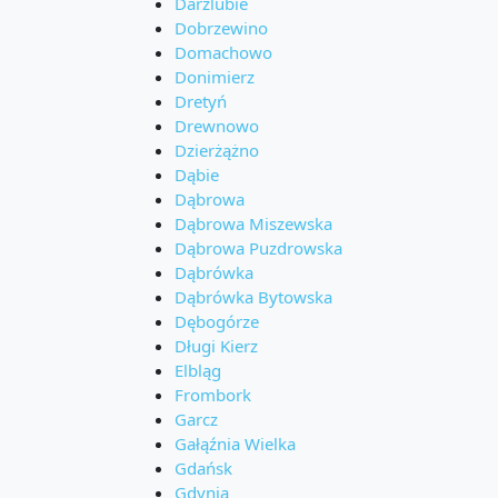
Darżlubie
Dobrzewino
Domachowo
Donimierz
Dretyń
Drewnowo
Dzierżążno
Dąbie
Dąbrowa
Dąbrowa Miszewska
Dąbrowa Puzdrowska
Dąbrówka
Dąbrówka Bytowska
Dębogórze
Długi Kierz
Elbląg
Frombork
Garcz
Gałąźnia Wielka
Gdańsk
Gdynia