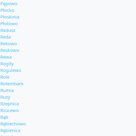
Pępowo
Płocko
Płoskinia
Płotowo
Radusz
Reda
Rekowo
Reskowo
Rewa
Rogity
Rogulewo
Role
Rotembark
Rumia
Rusy
Rzepnica
Rzucewo
Rąb
Rębiechowo
Rębienica