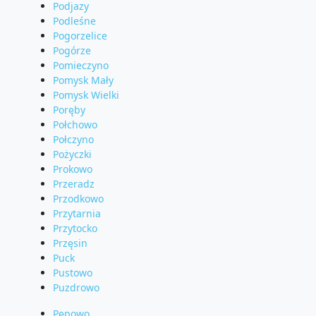
Podjazy
Podleśne
Pogorzelice
Pogórze
Pomieczyno
Pomysk Mały
Pomysk Wielki
Poręby
Połchowo
Połczyno
Pożyczki
Prokowo
Przeradz
Przodkowo
Przytarnia
Przytocko
Przęsin
Puck
Pustowo
Puzdrowo
Pępowo