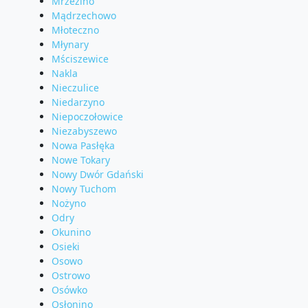
Mrzezino
Mądrzechowo
Młoteczno
Młynary
Mściszewice
Nakla
Nieczulice
Niedarzyno
Niepoczołowice
Niezabyszewo
Nowa Pasłęka
Nowe Tokary
Nowy Dwór Gdański
Nowy Tuchom
Nożyno
Odry
Okunino
Osieki
Osowo
Ostrowo
Osówko
Osłonino