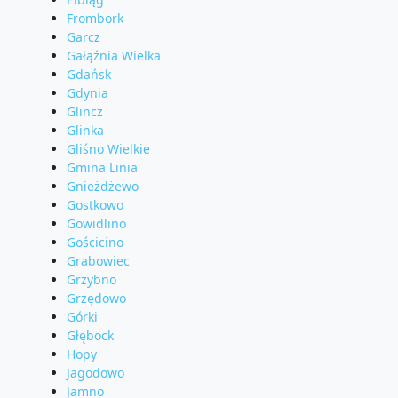
Frombork
Garcz
Gałąźnia Wielka
Gdańsk
Gdynia
Glincz
Glinka
Gliśno Wielkie
Gmina Linia
Gnieżdżewo
Gostkowo
Gowidlino
Gościcino
Grabowiec
Grzybno
Grzędowo
Górki
Głębock
Hopy
Jagodowo
Jamno