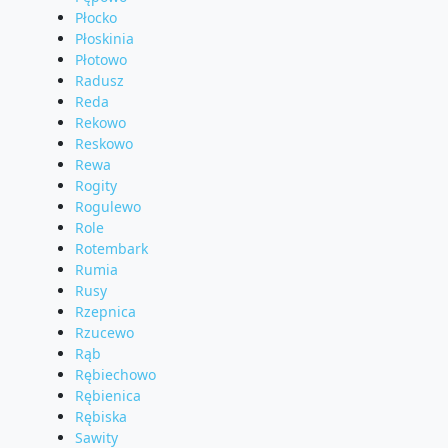
Płocko
Płoskinia
Płotowo
Radusz
Reda
Rekowo
Reskowo
Rewa
Rogity
Rogulewo
Role
Rotembark
Rumia
Rusy
Rzepnica
Rzucewo
Rąb
Rębiechowo
Rębienica
Rębiska
Sawity