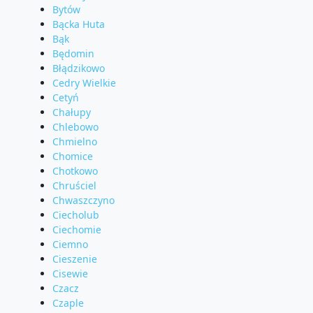
Bytów
Bącka Huta
Bąk
Będomin
Błądzikowo
Cedry Wielkie
Cetyń
Chałupy
Chlebowo
Chmielno
Chomice
Chotkowo
Chruściel
Chwaszczyno
Ciecholub
Ciechomie
Ciemno
Cieszenie
Cisewie
Czacz
Czaple