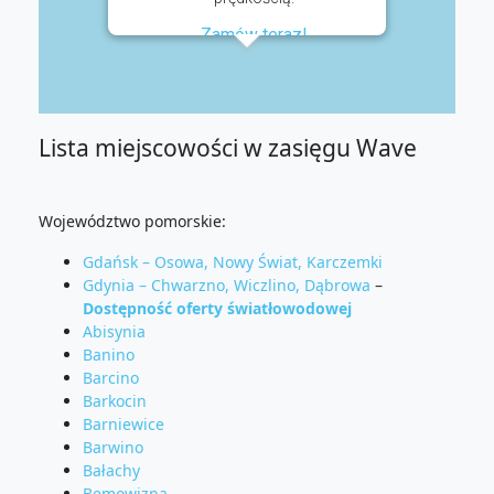
Zamów teraz!
Lista miejscowości w zasięgu Wave
Województwo pomorskie:
Gdańsk – Osowa, Nowy Świat, Karczemki
Gdynia – Chwarzno, Wiczlino, Dąbrowa
–
Dostępność oferty światłowodowej
Abisynia
Banino
Barcino
Barkocin
Barniewice
Barwino
Bałachy
Bemowizna