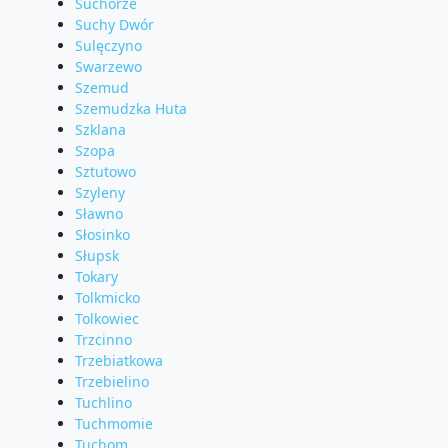
Suchorze
Suchy Dwór
Sulęczyno
Swarzewo
Szemud
Szemudzka Huta
Szklana
Szopa
Sztutowo
Szyleny
Sławno
Słosinko
Słupsk
Tokary
Tolkmicko
Tolkowiec
Trzcinno
Trzebiatkowa
Trzebielino
Tuchlino
Tuchmomie
Tuchom