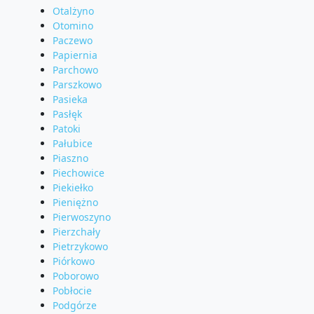
Otalżyno
Otomino
Paczewo
Papiernia
Parchowo
Parszkowo
Pasieka
Pasłęk
Patoki
Pałubice
Piaszno
Piechowice
Piekiełko
Pieniężno
Pierwoszyno
Pierzchały
Pietrzykowo
Piórkowo
Poborowo
Pobłocie
Podgórze