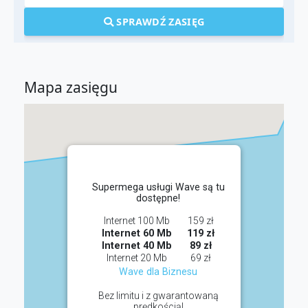
SPRAWDŹ ZASIĘG
Mapa zasięgu
Supermega usługi Wave są tu
dostępne!
Internet 100 Mb
159 zł
Internet 60 Mb
119 zł
Internet 40 Mb
89 zł
Internet 20 Mb
69 zł
Wave dla Biznesu
Bez limitu i z gwarantowaną
prędkością!