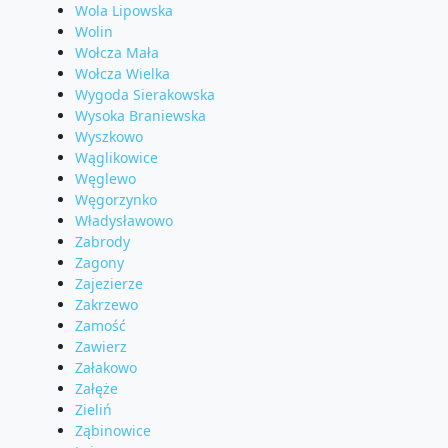
Wola Lipowska
Wolin
Wołcza Mała
Wołcza Wielka
Wygoda Sierakowska
Wysoka Braniewska
Wyszkowo
Wąglikowice
Węglewo
Węgorzynko
Władysławowo
Zabrody
Zagony
Zajezierze
Zakrzewo
Zamość
Zawierz
Załakowo
Załęże
Zieliń
Ząbinowice