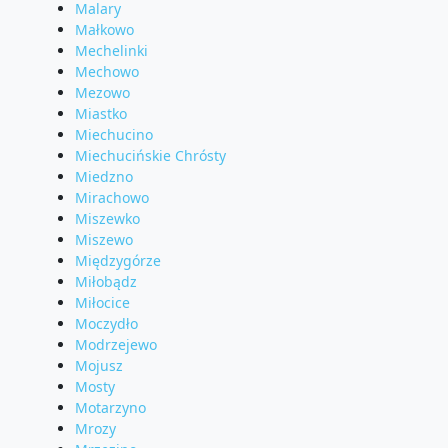
Malary
Małkowo
Mechelinki
Mechowo
Mezowo
Miastko
Miechucino
Miechucińskie Chrósty
Miedzno
Mirachowo
Miszewko
Miszewo
Międzygórze
Miłobądz
Miłocice
Moczydło
Modrzejewo
Mojusz
Mosty
Motarzyno
Mrozy