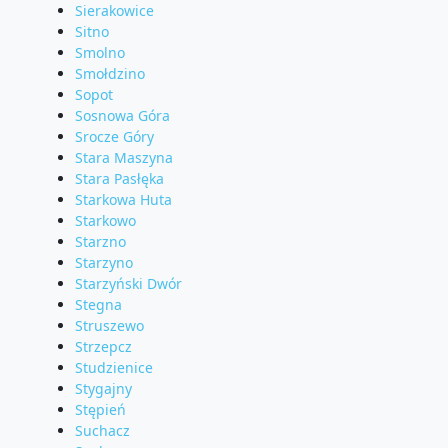
Sierakowice
Sitno
Smolno
Smołdzino
Sopot
Sosnowa Góra
Srocze Góry
Stara Maszyna
Stara Pasłęka
Starkowa Huta
Starkowo
Starzno
Starzyno
Starzyński Dwór
Stegna
Struszewo
Strzepcz
Studzienice
Stygajny
Stępień
Suchacz