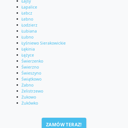
Łajsy
Łapalice
Łebcz
Łebno
Łodzierz
Łubiana
Łubno
Łyśniewo Sierakowickie
Łękinia
Łężyce
Świerzenko
Świerzno
Świeszyno
Świątkowo
Żabno
Żelistrzewo
Żukowo
Żukówko
ZAMÓW TERAZ!