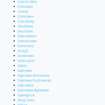
Czarna Góra
Czeczewo
Czersk
Czosnowo
Czyczkowy
Darżkowo
Darżlubie
Dobrzewino
Domachowo
Donimierz
Dretyń
Drewnowo
Dzierżążno
Dąbie
Dąbrowa
Dąbrowa Miszewska
Dąbrowa Puzdrowska
Dąbrówka
Dąbrówka Bytowska
Dębogórze
Długi Kierz
Elbląg