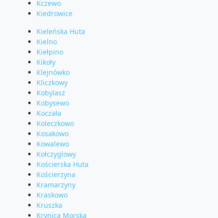
Kczewo
Kiedrowice
Kieleńska Huta
Kielno
Kiełpino
Kikoły
Klejnówko
Kliczkowy
Kobylasz
Kobysewo
Koczała
Koleczkowo
Kosakowo
Kowalewo
Kołczyglowy
Kościerska Huta
Kościerzyna
Kramarzyny
Kraskowo
Kruszka
Krynica Morska