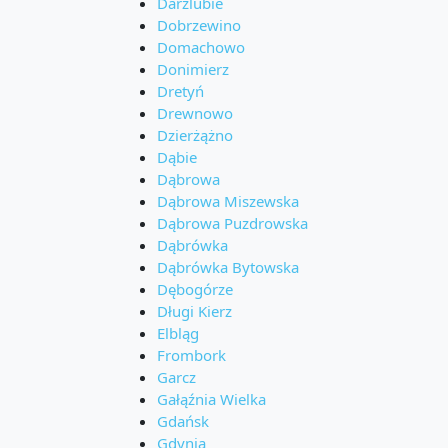
Darżlubie
Dobrzewino
Domachowo
Donimierz
Dretyń
Drewnowo
Dzierżążno
Dąbie
Dąbrowa
Dąbrowa Miszewska
Dąbrowa Puzdrowska
Dąbrówka
Dąbrówka Bytowska
Dębogórze
Długi Kierz
Elbląg
Frombork
Garcz
Gałąźnia Wielka
Gdańsk
Gdynia