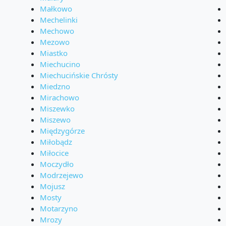
Małkowo
Mechelinki
Mechowo
Mezowo
Miastko
Miechucino
Miechucińskie Chrósty
Miedzno
Mirachowo
Miszewko
Miszewo
Międzygórze
Miłobądz
Miłocice
Moczydło
Modrzejewo
Mojusz
Mosty
Motarzyno
Mrozy