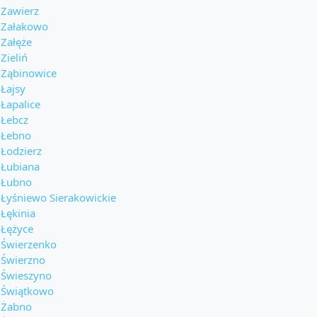
Zawierz
Załakowo
Załęże
Zieliń
Ząbinowice
Łajsy
Łapalice
Łebcz
Łebno
Łodzierz
Łubiana
Łubno
Łyśniewo Sierakowickie
Łękinia
Łężyce
Świerzenko
Świerzno
Świeszyno
Świątkowo
Żabno