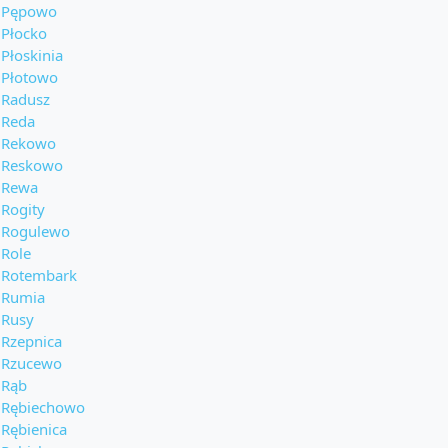
Pępowo
Płocko
Płoskinia
Płotowo
Radusz
Reda
Rekowo
Reskowo
Rewa
Rogity
Rogulewo
Role
Rotembark
Rumia
Rusy
Rzepnica
Rzucewo
Rąb
Rębiechowo
Rębienica