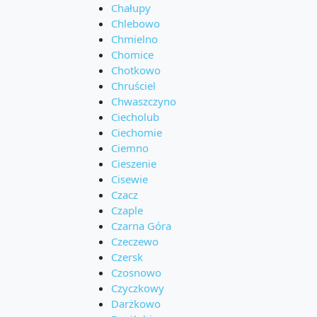
Chałupy
Chlebowo
Chmielno
Chomice
Chotkowo
Chruściel
Chwaszczyno
Ciecholub
Ciechomie
Ciemno
Cieszenie
Cisewie
Czacz
Czaple
Czarna Góra
Czeczewo
Czersk
Czosnowo
Czyczkowy
Darżkowo