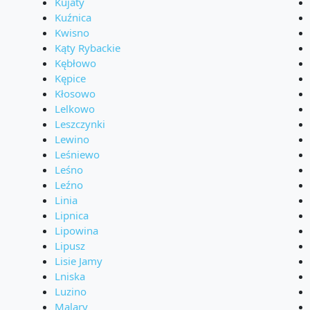
Kujaty
Kuźnica
Kwisno
Kąty Rybackie
Kębłowo
Kępice
Kłosowo
Lelkowo
Leszczynki
Lewino
Leśniewo
Leśno
Leźno
Linia
Lipnica
Lipowina
Lipusz
Lisie Jamy
Lniska
Luzino
Malary