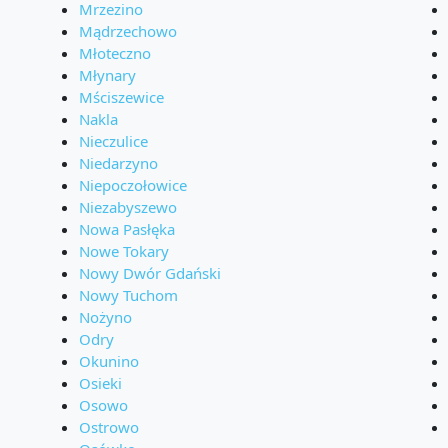
Mrzezino
Mądrzechowo
Młoteczno
Młynary
Mściszewice
Nakla
Nieczulice
Niedarzyno
Niepoczołowice
Niezabyszewo
Nowa Pasłęka
Nowe Tokary
Nowy Dwór Gdański
Nowy Tuchom
Nożyno
Odry
Okunino
Osieki
Osowo
Ostrowo