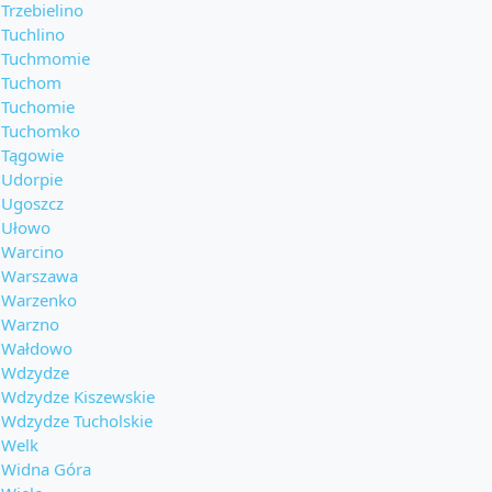
Trzebielino
Tuchlino
Tuchmomie
Tuchom
Tuchomie
Tuchomko
Tągowie
Udorpie
Ugoszcz
Ułowo
Warcino
Warszawa
Warzenko
Warzno
Wałdowo
Wdzydze
Wdzydze Kiszewskie
Wdzydze Tucholskie
Welk
Widna Góra