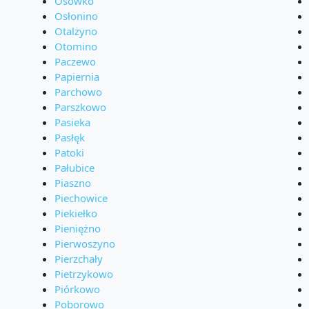
Osówko
Osłonino
Otalżyno
Otomino
Paczewo
Papiernia
Parchowo
Parszkowo
Pasieka
Pasłęk
Patoki
Pałubice
Piaszno
Piechowice
Piekiełko
Pieniężno
Pierwoszyno
Pierzchały
Pietrzykowo
Piórkowo
Poborowo