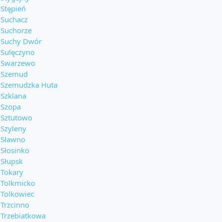
Stępień
Suchacz
Suchorze
Suchy Dwór
Sulęczyno
Swarzewo
Szemud
Szemudzka Huta
Szklana
Szopa
Sztutowo
Szyleny
Sławno
Słosinko
Słupsk
Tokary
Tolkmicko
Tolkowiec
Trzcinno
Trzebiatkowa