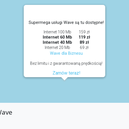
Supermega usługi Wave są tu dostępne!
Internet 100 Mb
159 zł
Internet 60 Mb
119 zł
Internet 40 Mb
89 zł
Internet 20 Mb
69 zł
Wave dla Biznesu
Bez limitu i z gwarantowaną prędkością!
Zamów teraz!
Wave