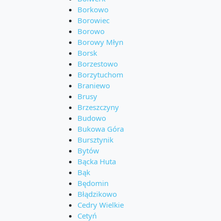
Borkowo
Borowiec
Borowo
Borowy Młyn
Borsk
Borzestowo
Borzytuchom
Braniewo
Brusy
Brzeszczyny
Budowo
Bukowa Góra
Bursztynik
Bytów
Bącka Huta
Bąk
Będomin
Błądzikowo
Cedry Wielkie
Cetyń