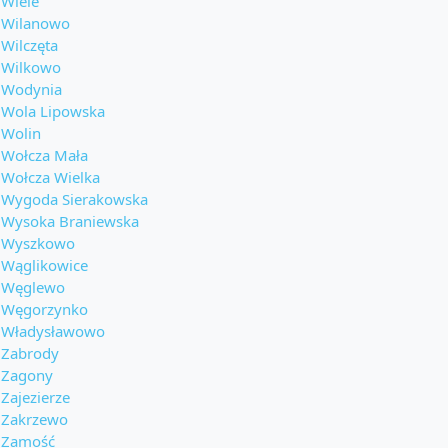
Wiele
Wilanowo
Wilczęta
Wilkowo
Wodynia
Wola Lipowska
Wolin
Wołcza Mała
Wołcza Wielka
Wygoda Sierakowska
Wysoka Braniewska
Wyszkowo
Wąglikowice
Węglewo
Węgorzynko
Władysławowo
Zabrody
Zagony
Zajezierze
Zakrzewo
Zamość