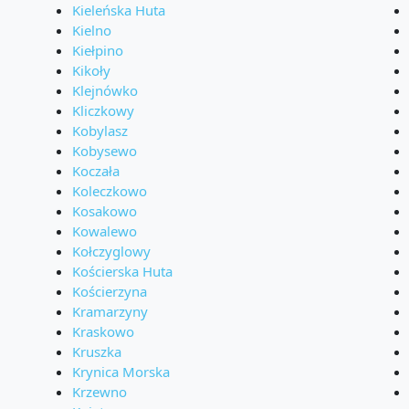
Kieleńska Huta
Kielno
Kiełpino
Kikoły
Klejnówko
Kliczkowy
Kobylasz
Kobysewo
Koczała
Koleczkowo
Kosakowo
Kowalewo
Kołczyglowy
Kościerska Huta
Kościerzyna
Kramarzyny
Kraskowo
Kruszka
Krynica Morska
Krzewno