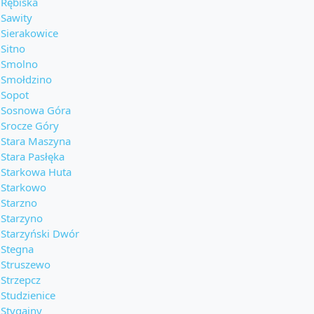
Rębiska
Sawity
Sierakowice
Sitno
Smolno
Smołdzino
Sopot
Sosnowa Góra
Srocze Góry
Stara Maszyna
Stara Pasłęka
Starkowa Huta
Starkowo
Starzno
Starzyno
Starzyński Dwór
Stegna
Struszewo
Strzepcz
Studzienice
Stygajny