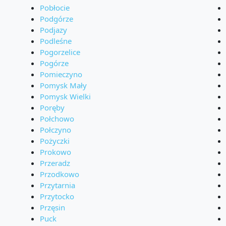
Pobłocie
Podgórze
Podjazy
Podleśne
Pogorzelice
Pogórze
Pomieczyno
Pomysk Mały
Pomysk Wielki
Poręby
Połchowo
Połczyno
Pożyczki
Prokowo
Przeradz
Przodkowo
Przytarnia
Przytocko
Przęsin
Puck