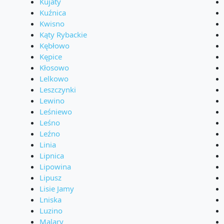
Kujaty
Kuźnica
Kwisno
Kąty Rybackie
Kębłowo
Kępice
Kłosowo
Lelkowo
Leszczynki
Lewino
Leśniewo
Leśno
Leźno
Linia
Lipnica
Lipowina
Lipusz
Lisie Jamy
Lniska
Luzino
Malary