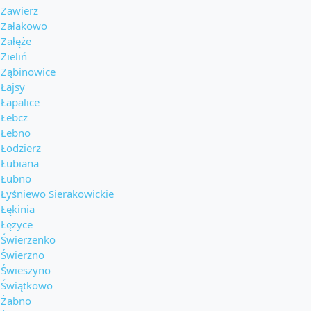
Zawierz
Załakowo
Załęże
Zieliń
Ząbinowice
Łajsy
Łapalice
Łebcz
Łebno
Łodzierz
Łubiana
Łubno
Łyśniewo Sierakowickie
Łękinia
Łężyce
Świerzenko
Świerzno
Świeszyno
Świątkowo
Żabno