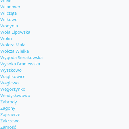
Wiele
Wilanowo
Wilczęta
Wilkowo
Wodynia
Wola Lipowska
Wolin
Wołcza Mała
Wołcza Wielka
Wygoda Sierakowska
Wysoka Braniewska
Wyszkowo
Wąglikowice
Węglewo
Węgorzynko
Władysławowo
Zabrody
Zagony
Zajezierze
Zakrzewo
Zamość