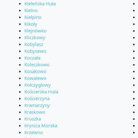
Kieleńska Huta
Kielno
Kiełpino
Kikoły
Klejnówko
Kliczkowy
Kobylasz
Kobysewo
Koczała
Koleczkowo
Kosakowo
Kowalewo
Kołczyglowy
Kościerska Huta
Kościerzyna
Kramarzyny
Kraskowo
Kruszka
Krynica Morska
Krzewno