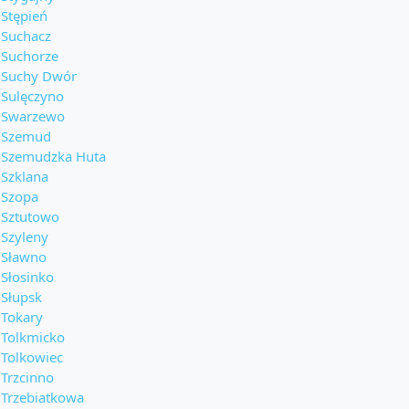
Stępień
Suchacz
Suchorze
Suchy Dwór
Sulęczyno
Swarzewo
Szemud
Szemudzka Huta
Szklana
Szopa
Sztutowo
Szyleny
Sławno
Słosinko
Słupsk
Tokary
Tolkmicko
Tolkowiec
Trzcinno
Trzebiatkowa