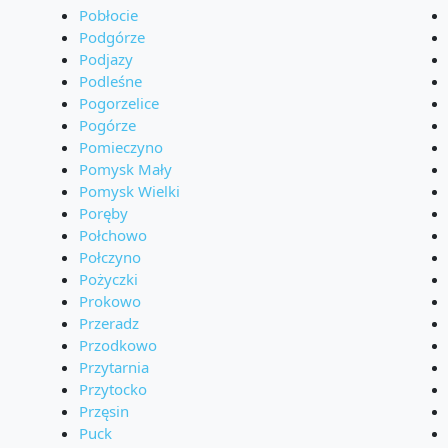
Pobłocie
Podgórze
Podjazy
Podleśne
Pogorzelice
Pogórze
Pomieczyno
Pomysk Mały
Pomysk Wielki
Poręby
Połchowo
Połczyno
Pożyczki
Prokowo
Przeradz
Przodkowo
Przytarnia
Przytocko
Przęsin
Puck