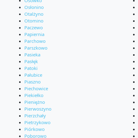
Osówko
Osłonino
Otalżyno
Otomino
Paczewo
Papiernia
Parchowo
Parszkowo
Pasieka
Pasłęk
Patoki
Pałubice
Piaszno
Piechowice
Piekiełko
Pieniężno
Pierwoszyno
Pierzchały
Pietrzykowo
Piórkowo
Poborowo