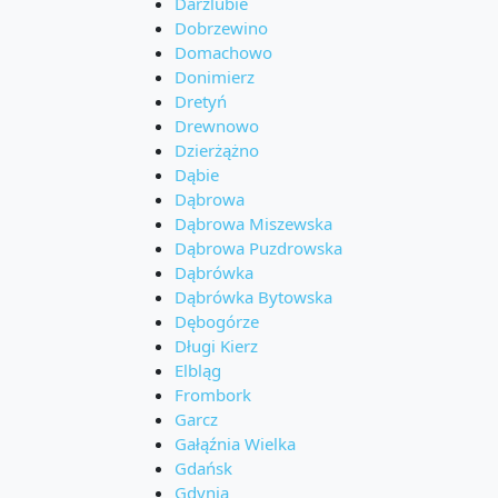
Darżlubie
Dobrzewino
Domachowo
Donimierz
Dretyń
Drewnowo
Dzierżążno
Dąbie
Dąbrowa
Dąbrowa Miszewska
Dąbrowa Puzdrowska
Dąbrówka
Dąbrówka Bytowska
Dębogórze
Długi Kierz
Elbląg
Frombork
Garcz
Gałąźnia Wielka
Gdańsk
Gdynia