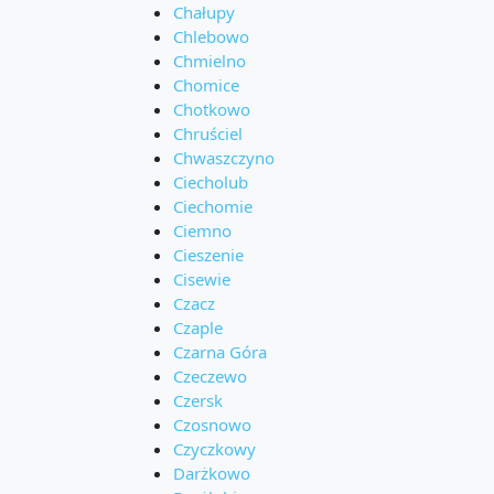
Chałupy
Chlebowo
Chmielno
Chomice
Chotkowo
Chruściel
Chwaszczyno
Ciecholub
Ciechomie
Ciemno
Cieszenie
Cisewie
Czacz
Czaple
Czarna Góra
Czeczewo
Czersk
Czosnowo
Czyczkowy
Darżkowo