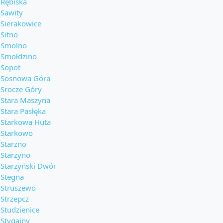
Rębiska
Sawity
Sierakowice
Sitno
Smolno
Smołdzino
Sopot
Sosnowa Góra
Srocze Góry
Stara Maszyna
Stara Pasłęka
Starkowa Huta
Starkowo
Starzno
Starzyno
Starzyński Dwór
Stegna
Struszewo
Strzepcz
Studzienice
Stygajny