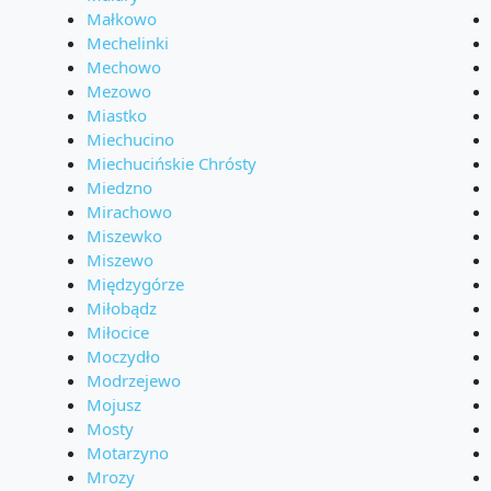
Małkowo
Mechelinki
Mechowo
Mezowo
Miastko
Miechucino
Miechucińskie Chrósty
Miedzno
Mirachowo
Miszewko
Miszewo
Międzygórze
Miłobądz
Miłocice
Moczydło
Modrzejewo
Mojusz
Mosty
Motarzyno
Mrozy