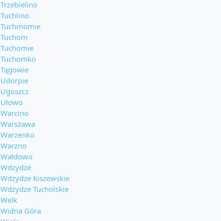
Trzebielino
Tuchlino
Tuchmomie
Tuchom
Tuchomie
Tuchomko
Tągowie
Udorpie
Ugoszcz
Ułowo
Warcino
Warszawa
Warzenko
Warzno
Wałdowo
Wdzydze
Wdzydze Kiszewskie
Wdzydze Tucholskie
Welk
Widna Góra