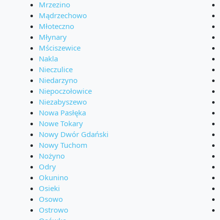
Mrzezino
Mądrzechowo
Młoteczno
Młynary
Mściszewice
Nakla
Nieczulice
Niedarzyno
Niepoczołowice
Niezabyszewo
Nowa Pasłęka
Nowe Tokary
Nowy Dwór Gdański
Nowy Tuchom
Nożyno
Odry
Okunino
Osieki
Osowo
Ostrowo