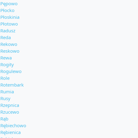
Pępowo
Płocko
Płoskinia
Płotowo
Radusz
Reda
Rekowo
Reskowo
Rewa
Rogity
Rogulewo
Role
Rotembark
Rumia
Rusy
Rzepnica
Rzucewo
Rąb
Rębiechowo
Rębienica