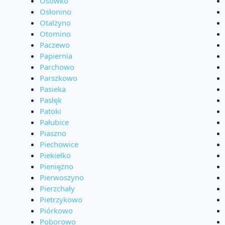
Osówko
Osłonino
Otalżyno
Otomino
Paczewo
Papiernia
Parchowo
Parszkowo
Pasieka
Pasłęk
Patoki
Pałubice
Piaszno
Piechowice
Piekiełko
Pieniężno
Pierwoszyno
Pierzchały
Pietrzykowo
Piórkowo
Poborowo