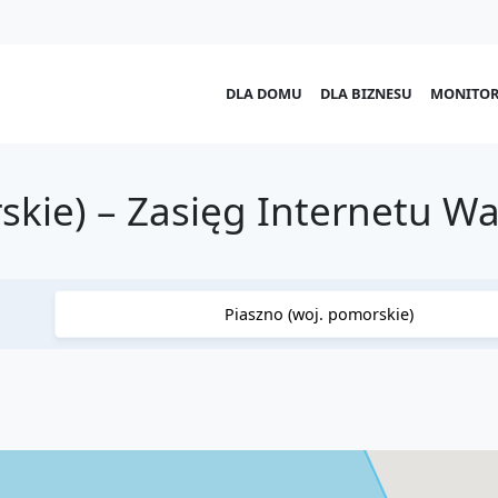
DLA DOMU
DLA BIZNESU
MONITOR
skie) – Zasięg Internetu W