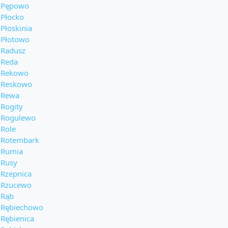
Pępowo
Płocko
Płoskinia
Płotowo
Radusz
Reda
Rekowo
Reskowo
Rewa
Rogity
Rogulewo
Role
Rotembark
Rumia
Rusy
Rzepnica
Rzucewo
Rąb
Rębiechowo
Rębienica