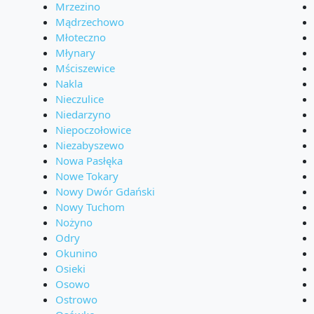
Mrzezino
Mądrzechowo
Młoteczno
Młynary
Mściszewice
Nakla
Nieczulice
Niedarzyno
Niepoczołowice
Niezabyszewo
Nowa Pasłęka
Nowe Tokary
Nowy Dwór Gdański
Nowy Tuchom
Nożyno
Odry
Okunino
Osieki
Osowo
Ostrowo