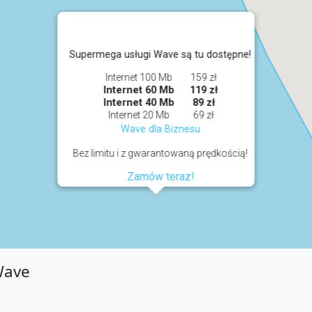
Supermega usługi Wave są tu dostępne!
Internet 100 Mb
159 zł
Internet 60 Mb
119 zł
Internet 40 Mb
89 zł
Internet 20 Mb
69 zł
Wave dla Biznesu
Bez limitu i z gwarantowaną prędkością!
Zamów teraz!
Wave