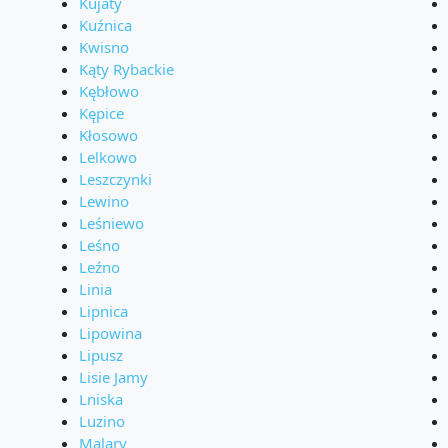
Kujaty
Kuźnica
Kwisno
Kąty Rybackie
Kębłowo
Kępice
Kłosowo
Lelkowo
Leszczynki
Lewino
Leśniewo
Leśno
Leźno
Linia
Lipnica
Lipowina
Lipusz
Lisie Jamy
Lniska
Luzino
Malary