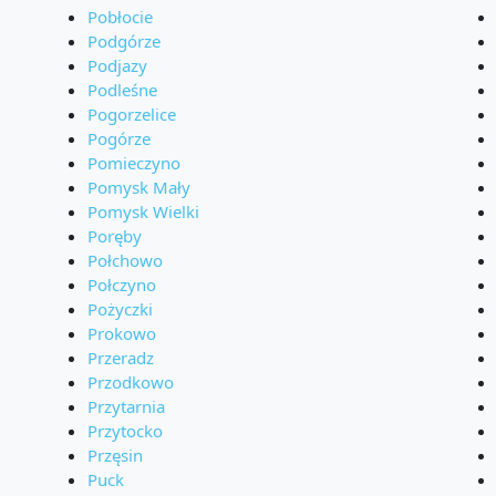
Pobłocie
Podgórze
Podjazy
Podleśne
Pogorzelice
Pogórze
Pomieczyno
Pomysk Mały
Pomysk Wielki
Poręby
Połchowo
Połczyno
Pożyczki
Prokowo
Przeradz
Przodkowo
Przytarnia
Przytocko
Przęsin
Puck