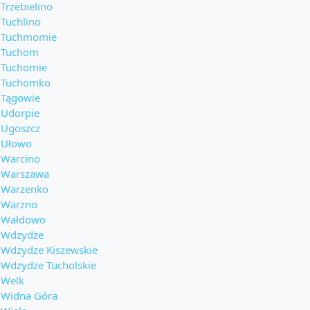
Trzebielino
Tuchlino
Tuchmomie
Tuchom
Tuchomie
Tuchomko
Tągowie
Udorpie
Ugoszcz
Ułowo
Warcino
Warszawa
Warzenko
Warzno
Wałdowo
Wdzydze
Wdzydze Kiszewskie
Wdzydze Tucholskie
Welk
Widna Góra