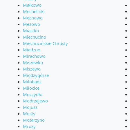
Małkowo
Mechelinki
Mechowo
Mezowo
Miastko
Miechucino
Miechucińskie Chrósty
Miedzno
Mirachowo
Miszewko
Miszewo
Międzygórze
Miłobądz
Miłocice
Moczydło
Modrzejewo
Mojusz
Mosty
Motarzyno
Mrozy