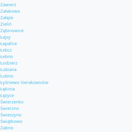
Zawierz
Załakowo
Załęże
Zieliń
Ząbinowice
Łajsy
Łapalice
Łebcz
Łebno
Łodzierz
Łubiana
Łubno
Łyśniewo Sierakowickie
Łękinia
Łężyce
Świerzenko
Świerzno
Świeszyno
Świątkowo
Żabno