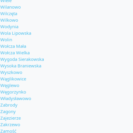
Wiele
Wilanowo
Wilczęta
Wilkowo
Wodynia
Wola Lipowska
Wolin
Wołcza Mała
Wołcza Wielka
Wygoda Sierakowska
Wysoka Braniewska
Wyszkowo
Wąglikowice
Węglewo
Węgorzynko
Władysławowo
Zabrody
Zagony
Zajezierze
Zakrzewo
Zamość