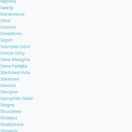
Rębiska
Sawity
Sierakowice
Sitno
Smolno
Smołdzino
Sopot
Sosnowa Góra
Srocze Góry
Stara Maszyna
Stara Pasłęka
Starkowa Huta
Starkowo
Starzno
Starzyno
Starzyński Dwór
Stegna
Struszewo
Strzepcz
Studzienice
Stygajny