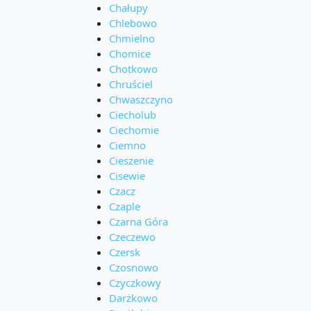
Chałupy
Chlebowo
Chmielno
Chomice
Chotkowo
Chruściel
Chwaszczyno
Ciecholub
Ciechomie
Ciemno
Cieszenie
Cisewie
Czacz
Czaple
Czarna Góra
Czeczewo
Czersk
Czosnowo
Czyczkowy
Darżkowo