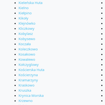
Kieleńska Huta
Kielno
Kiełpino
Kikoły
Klejnówko
Kliczkowy
Kobylasz
Kobysewo
Koczała
Koleczkowo
Kosakowo
Kowalewo
Kołczyglowy
Kościerska Huta
Kościerzyna
Kramarzyny
Kraskowo
Kruszka
Krynica Morska
Krzewno