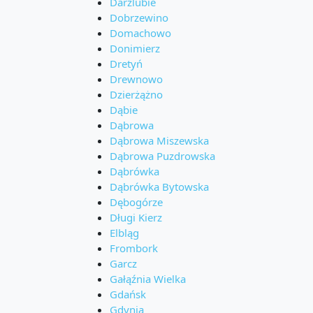
Darżlubie
Dobrzewino
Domachowo
Donimierz
Dretyń
Drewnowo
Dzierżążno
Dąbie
Dąbrowa
Dąbrowa Miszewska
Dąbrowa Puzdrowska
Dąbrówka
Dąbrówka Bytowska
Dębogórze
Długi Kierz
Elbląg
Frombork
Garcz
Gałąźnia Wielka
Gdańsk
Gdynia