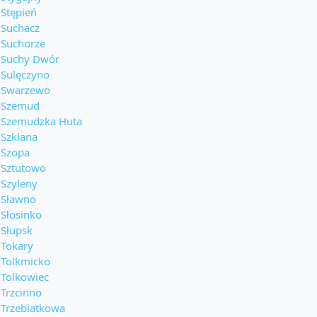
Stępień
Suchacz
Suchorze
Suchy Dwór
Sulęczyno
Swarzewo
Szemud
Szemudzka Huta
Szklana
Szopa
Sztutowo
Szyleny
Sławno
Słosinko
Słupsk
Tokary
Tolkmicko
Tolkowiec
Trzcinno
Trzebiatkowa