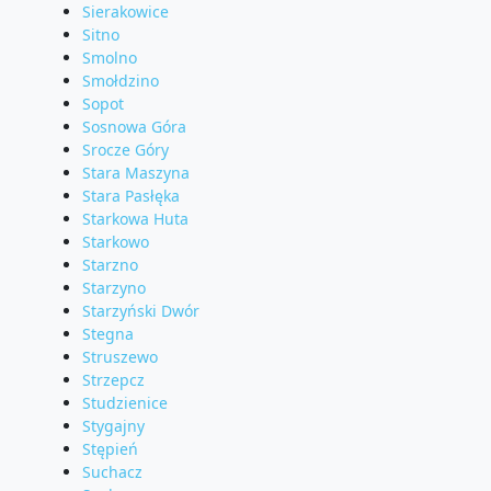
Sierakowice
Sitno
Smolno
Smołdzino
Sopot
Sosnowa Góra
Srocze Góry
Stara Maszyna
Stara Pasłęka
Starkowa Huta
Starkowo
Starzno
Starzyno
Starzyński Dwór
Stegna
Struszewo
Strzepcz
Studzienice
Stygajny
Stępień
Suchacz