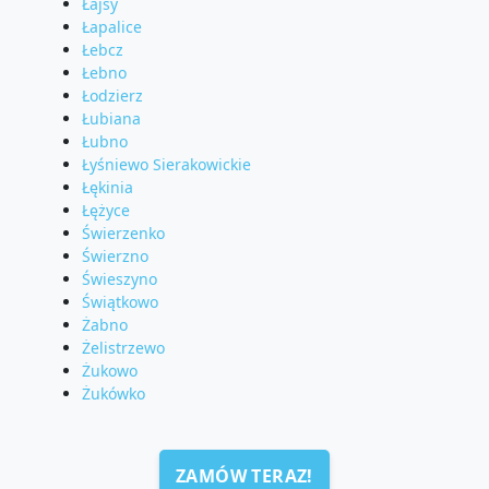
Łajsy
Łapalice
Łebcz
Łebno
Łodzierz
Łubiana
Łubno
Łyśniewo Sierakowickie
Łękinia
Łężyce
Świerzenko
Świerzno
Świeszyno
Świątkowo
Żabno
Żelistrzewo
Żukowo
Żukówko
ZAMÓW TERAZ!