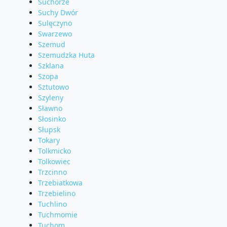
Suchorze
Suchy Dwór
Sulęczyno
Swarzewo
Szemud
Szemudzka Huta
Szklana
Szopa
Sztutowo
Szyleny
Sławno
Słosinko
Słupsk
Tokary
Tolkmicko
Tolkowiec
Trzcinno
Trzebiatkowa
Trzebielino
Tuchlino
Tuchmomie
Tuchom