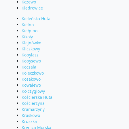
Kczewo
Kiedrowice
Kieleńska Huta
Kielno
Kiełpino
Kikoły
Klejnówko
Kliczkowy
Kobylasz
Kobysewo
Koczała
Koleczkowo
Kosakowo
Kowalewo
Kołczyglowy
Kościerska Huta
Kościerzyna
Kramarzyny
Kraskowo
Kruszka
Krynica Morska