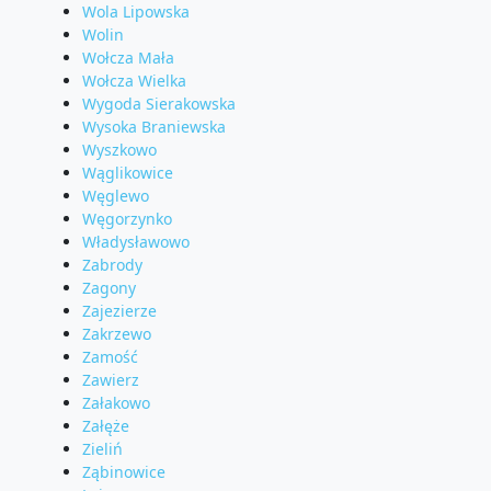
Wola Lipowska
Wolin
Wołcza Mała
Wołcza Wielka
Wygoda Sierakowska
Wysoka Braniewska
Wyszkowo
Wąglikowice
Węglewo
Węgorzynko
Władysławowo
Zabrody
Zagony
Zajezierze
Zakrzewo
Zamość
Zawierz
Załakowo
Załęże
Zieliń
Ząbinowice