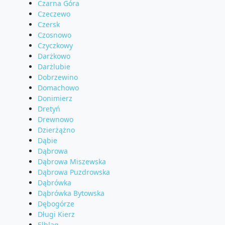
Czarna Góra
Czeczewo
Czersk
Czosnowo
Czyczkowy
Darżkowo
Darżlubie
Dobrzewino
Domachowo
Donimierz
Dretyń
Drewnowo
Dzierżążno
Dąbie
Dąbrowa
Dąbrowa Miszewska
Dąbrowa Puzdrowska
Dąbrówka
Dąbrówka Bytowska
Dębogórze
Długi Kierz
Elbląg