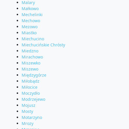
Malary
Małkowo
Mechelinki
Mechowo
Mezowo
Miastko
Miechucino
Miechucińskie Chrósty
Miedzno
Mirachowo
Miszewko
Miszewo
Międzygórze
Miłobądz
Miłocice
Moczydło
Modrzejewo
Mojusz
Mosty
Motarzyno
Mrozy