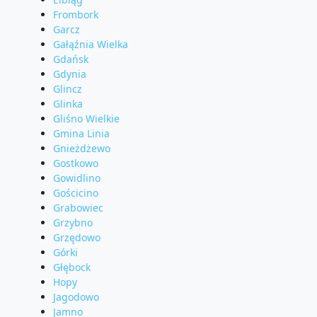
Frombork
Garcz
Gałąźnia Wielka
Gdańsk
Gdynia
Glincz
Glinka
Gliśno Wielkie
Gmina Linia
Gnieżdżewo
Gostkowo
Gowidlino
Gościcino
Grabowiec
Grzybno
Grzędowo
Górki
Głębock
Hopy
Jagodowo
Jamno