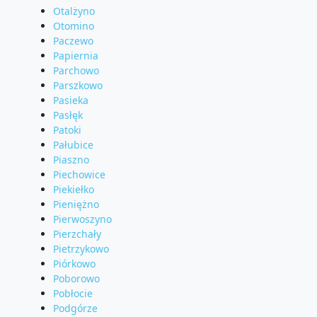
Otalżyno
Otomino
Paczewo
Papiernia
Parchowo
Parszkowo
Pasieka
Pasłęk
Patoki
Pałubice
Piaszno
Piechowice
Piekiełko
Pieniężno
Pierwoszyno
Pierzchały
Pietrzykowo
Piórkowo
Poborowo
Pobłocie
Podgórze