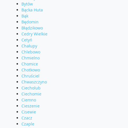
Bytów
Bącka Huta
Bąk
Będomin
Błądzikowo
Cedry Wielkie
Cetyń
Chałupy
Chlebowo
Chmielno
Chomice
Chotkowo
Chruściel
Chwaszczyno
Ciecholub
Ciechomie
Ciemno
Cieszenie
Cisewie
Czacz
Czaple