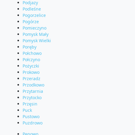
Podjazy
Podleśne
Pogorzelice
Pogórze
Pomieczyno
Pomysk Mały
Pomysk Wielki
Poręby
Połchowo
Połczyno
Pożyczki
Prokowo
Przeradz
Przodkowo
Przytarnia
Przytocko
Przęsin
Puck
Pustowo
Puzdrowo
Pępowo