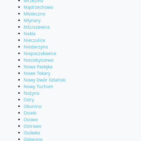
Mrzezino
Mądrzechowo
Młoteczno
Młynary
Mściszewice
Nakla
Nieczulice
Niedarzyno
Niepoczołowice
Niezabyszewo
Nowa Pasłęka
Nowe Tokary
Nowy Dwór Gdański
Nowy Tuchom
Nożyno
Odry
Okunino
Osieki
Osowo
Ostrowo
Osówko
Osłonino