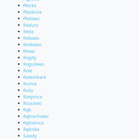
Płocko
Płoskinia
Płotowo
Radusz
Reda
Rekowo
Reskowo
Rewa
Rogity
Rogulewo
Role
Rotembark
Rumia
Rusy
Rzepnica
Rzucewo
Rąb
Rębiechowo
Rębienica
Rębiska
Sawity