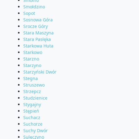
Smolno
Smołdzino
Sopot
Sosnowa Góra
Srocze Góry
Stara Maszyna
Stara Pasłęka
Starkowa Huta
Starkowo
Starzno
Starzyno
Starzyński Dwór
Stegna
Struszewo
Strzepcz
Studzienice
Stygajny
Stępień
Suchacz
Suchorze
Suchy Dwór
Sulęczyno