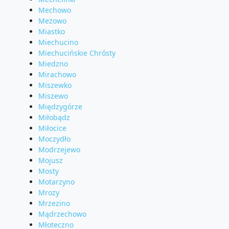
Mechowo
Mezowo
Miastko
Miechucino
Miechucińskie Chrósty
Miedzno
Mirachowo
Miszewko
Miszewo
Międzygórze
Miłobądz
Miłocice
Moczydło
Modrzejewo
Mojusz
Mosty
Motarzyno
Mrozy
Mrzezino
Mądrzechowo
Młoteczno