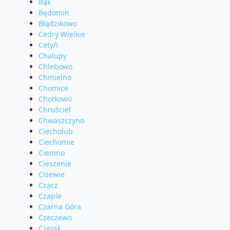
Bąk
Będomin
Błądzikowo
Cedry Wielkie
Cetyń
Chałupy
Chlebowo
Chmielno
Chomice
Chotkowo
Chruściel
Chwaszczyno
Ciecholub
Ciechomie
Ciemno
Cieszenie
Cisewie
Czacz
Czaple
Czarna Góra
Czeczewo
Czersk