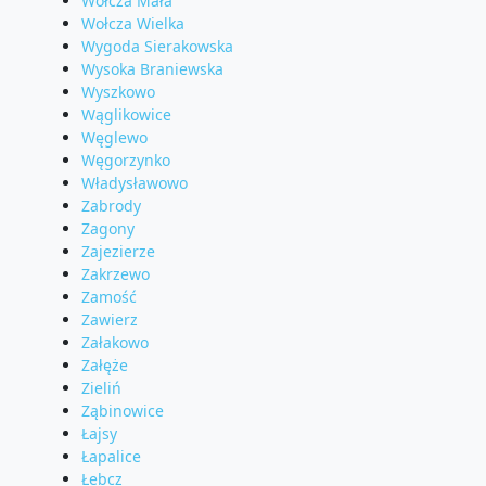
Wołcza Mała
Wołcza Wielka
Wygoda Sierakowska
Wysoka Braniewska
Wyszkowo
Wąglikowice
Węglewo
Węgorzynko
Władysławowo
Zabrody
Zagony
Zajezierze
Zakrzewo
Zamość
Zawierz
Załakowo
Załęże
Zieliń
Ząbinowice
Łajsy
Łapalice
Łebcz