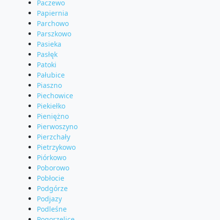
Paczewo
Papiernia
Parchowo
Parszkowo
Pasieka
Pasłęk
Patoki
Pałubice
Piaszno
Piechowice
Piekiełko
Pieniężno
Pierwoszyno
Pierzchały
Pietrzykowo
Piórkowo
Poborowo
Pobłocie
Podgórze
Podjazy
Podleśne
Pogorzelice