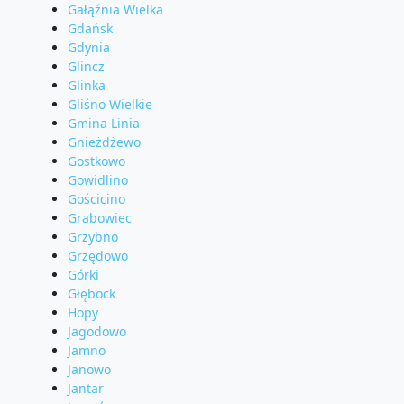
Gałąźnia Wielka
Gdańsk
Gdynia
Glincz
Glinka
Gliśno Wielkie
Gmina Linia
Gnieżdżewo
Gostkowo
Gowidlino
Gościcino
Grabowiec
Grzybno
Grzędowo
Górki
Głębock
Hopy
Jagodowo
Jamno
Janowo
Jantar