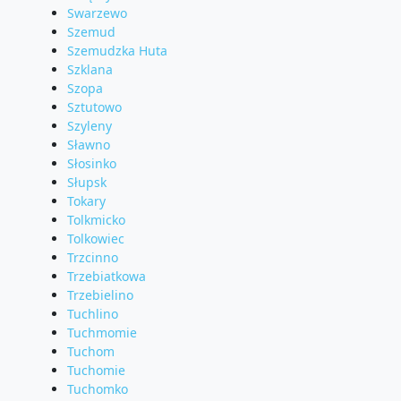
Swarzewo
Szemud
Szemudzka Huta
Szklana
Szopa
Sztutowo
Szyleny
Sławno
Słosinko
Słupsk
Tokary
Tolkmicko
Tolkowiec
Trzcinno
Trzebiatkowa
Trzebielino
Tuchlino
Tuchmomie
Tuchom
Tuchomie
Tuchomko