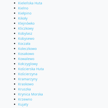
Kieleńska Huta
Kielno
Kiełpino
Kikoły
Klejnówko
Kliczkowy
Kobylasz
Kobysewo
Koczała
Koleczkowo
Kosakowo
Kowalewo
Kołczyglowy
Kościerska Huta
Kościerzyna
Kramarzyny
Kraskowo
Kruszka
Krynica Morska
Krzewno
Kujaty