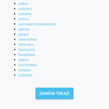
Łebno
Łodzierz
Łubiana
Łubno
Łyśniewo Sierakowickie
Łękinia
Łężyce
Świerzenko
Świerzno
Świeszyno
Świątkowo
Żabno
Żelistrzewo
Żukowo
Żukówko
ZAMÓW TERAZ!