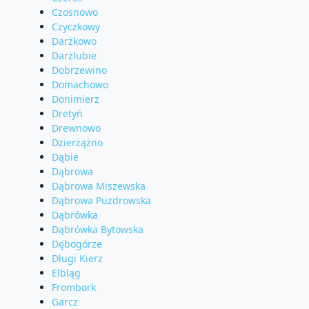
Czosnowo
Czyczkowy
Darżkowo
Darżlubie
Dobrzewino
Domachowo
Donimierz
Dretyń
Drewnowo
Dzierżążno
Dąbie
Dąbrowa
Dąbrowa Miszewska
Dąbrowa Puzdrowska
Dąbrówka
Dąbrówka Bytowska
Dębogórze
Długi Kierz
Elbląg
Frombork
Garcz