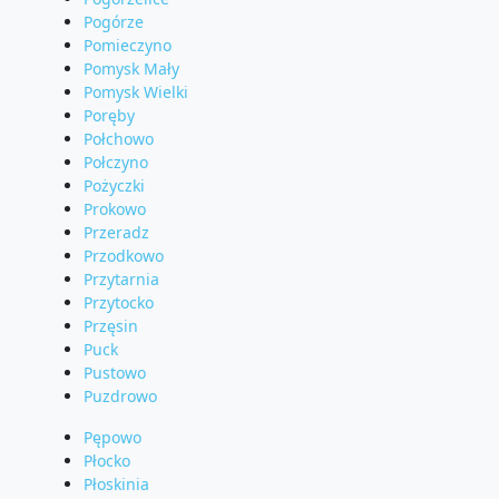
Pogórze
Pomieczyno
Pomysk Mały
Pomysk Wielki
Poręby
Połchowo
Połczyno
Pożyczki
Prokowo
Przeradz
Przodkowo
Przytarnia
Przytocko
Przęsin
Puck
Pustowo
Puzdrowo
Pępowo
Płocko
Płoskinia