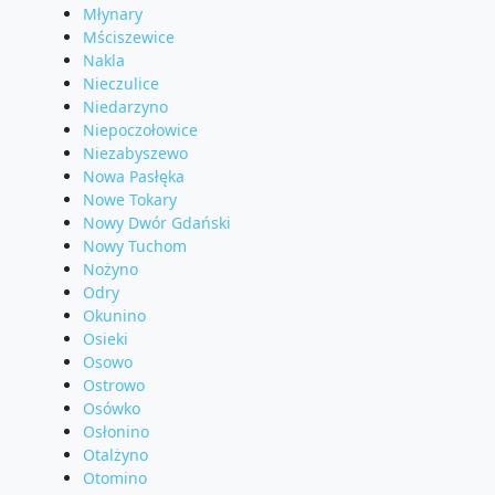
Młynary
Mściszewice
Nakla
Nieczulice
Niedarzyno
Niepoczołowice
Niezabyszewo
Nowa Pasłęka
Nowe Tokary
Nowy Dwór Gdański
Nowy Tuchom
Nożyno
Odry
Okunino
Osieki
Osowo
Ostrowo
Osówko
Osłonino
Otalżyno
Otomino