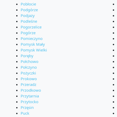
Pobłocie
Podgórze
Podjazy
Podleśne
Pogorzelice
Pogórze
Pomieczyno
Pomysk Mały
Pomysk Wielki
Poręby
Połchowo
Połczyno
Pożyczki
Prokowo
Przeradz
Przodkowo
Przytarnia
Przytocko
Przęsin
Puck