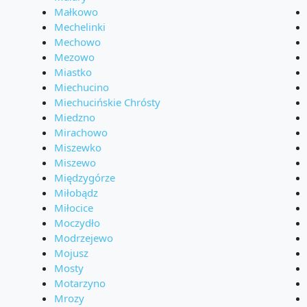
Małkowo
Mechelinki
Mechowo
Mezowo
Miastko
Miechucino
Miechucińskie Chrósty
Miedzno
Mirachowo
Miszewko
Miszewo
Międzygórze
Miłobądz
Miłocice
Moczydło
Modrzejewo
Mojusz
Mosty
Motarzyno
Mrozy