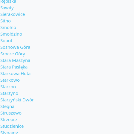
Rębiska
Sawity
Sierakowice
Sitno
Smolno
Smołdzino
Sopot
Sosnowa Góra
Srocze Góry
Stara Maszyna
Stara Pasłęka
Starkowa Huta
Starkowo
Starzno
Starzyno
Starzyński Dwór
Stegna
Struszewo
Strzepcz
Studzienice
Stygajny