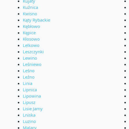
Kujaty
Kuźnica
Kwisno
Kąty Rybackie
Kębłowo
Kępice
Kłosowo
Lelkowo
Leszczynki
Lewino
Leśniewo
Leśno
Leźno
Linia
Lipnica
Lipowina
Lipusz
Lisie Jamy
Lniska
Luzino
Malary