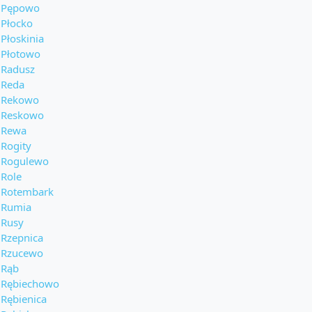
Pępowo
Płocko
Płoskinia
Płotowo
Radusz
Reda
Rekowo
Reskowo
Rewa
Rogity
Rogulewo
Role
Rotembark
Rumia
Rusy
Rzepnica
Rzucewo
Rąb
Rębiechowo
Rębienica