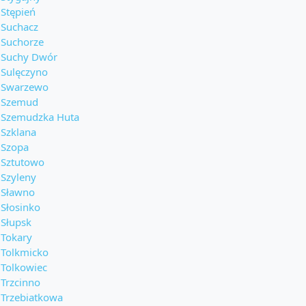
Stępień
Suchacz
Suchorze
Suchy Dwór
Sulęczyno
Swarzewo
Szemud
Szemudzka Huta
Szklana
Szopa
Sztutowo
Szyleny
Sławno
Słosinko
Słupsk
Tokary
Tolkmicko
Tolkowiec
Trzcinno
Trzebiatkowa