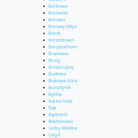
Borkowo
Borowiec
Borowo
Borowy Młyn
Borsk
Borzestowo
Borzytuchom
Braniewo
Brusy
Brzeszczyny
Budowo
Bukowa Góra
Bursztynik
Bytów
Bącka Huta
Bąk
Będomin
Błądzikowo
Cedry Wielkie
Cetyń