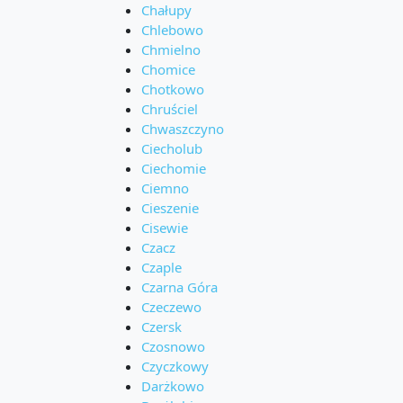
Chałupy
Chlebowo
Chmielno
Chomice
Chotkowo
Chruściel
Chwaszczyno
Ciecholub
Ciechomie
Ciemno
Cieszenie
Cisewie
Czacz
Czaple
Czarna Góra
Czeczewo
Czersk
Czosnowo
Czyczkowy
Darżkowo