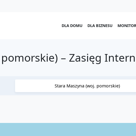
DLA DOMU
DLA BIZNESU
MONITOR
 pomorskie) – Zasięg Inter