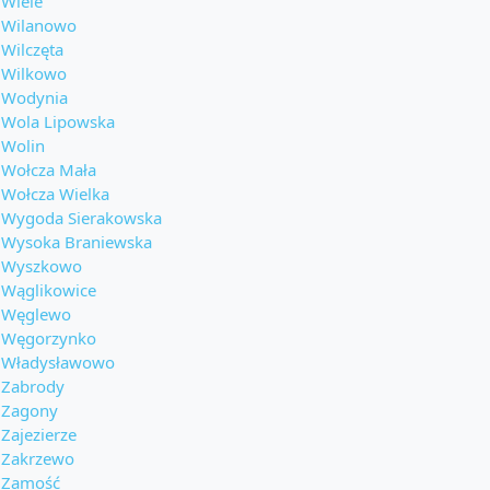
Wiele
Wilanowo
Wilczęta
Wilkowo
Wodynia
Wola Lipowska
Wolin
Wołcza Mała
Wołcza Wielka
Wygoda Sierakowska
Wysoka Braniewska
Wyszkowo
Wąglikowice
Węglewo
Węgorzynko
Władysławowo
Zabrody
Zagony
Zajezierze
Zakrzewo
Zamość