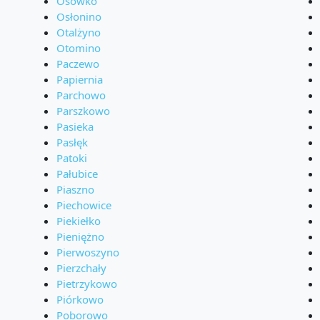
Osówko
Osłonino
Otalżyno
Otomino
Paczewo
Papiernia
Parchowo
Parszkowo
Pasieka
Pasłęk
Patoki
Pałubice
Piaszno
Piechowice
Piekiełko
Pieniężno
Pierwoszyno
Pierzchały
Pietrzykowo
Piórkowo
Poborowo