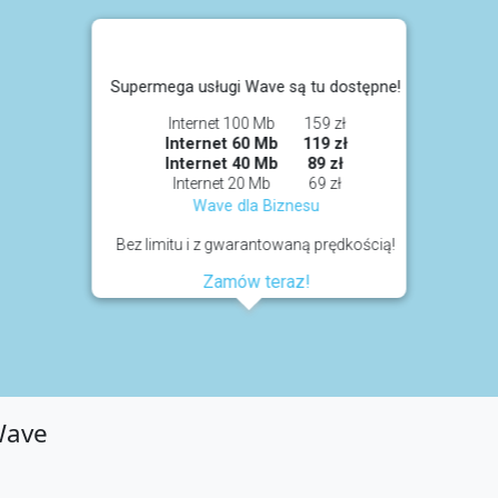
Supermega usługi Wave są tu dostępne!
Internet 100 Mb
159 zł
Internet 60 Mb
119 zł
Internet 40 Mb
89 zł
Internet 20 Mb
69 zł
Wave dla Biznesu
Bez limitu i z gwarantowaną prędkością!
Zamów teraz!
Wave