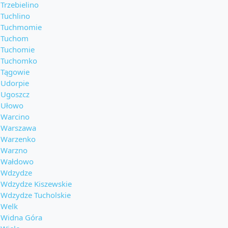
Trzebielino
Tuchlino
Tuchmomie
Tuchom
Tuchomie
Tuchomko
Tągowie
Udorpie
Ugoszcz
Ułowo
Warcino
Warszawa
Warzenko
Warzno
Wałdowo
Wdzydze
Wdzydze Kiszewskie
Wdzydze Tucholskie
Welk
Widna Góra