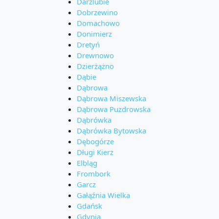
Darżlubie
Dobrzewino
Domachowo
Donimierz
Dretyń
Drewnowo
Dzierżążno
Dąbie
Dąbrowa
Dąbrowa Miszewska
Dąbrowa Puzdrowska
Dąbrówka
Dąbrówka Bytowska
Dębogórze
Długi Kierz
Elbląg
Frombork
Garcz
Gałąźnia Wielka
Gdańsk
Gdynia