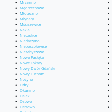
Mrzezino
Mądrzechowo
Młoteczno
Młynary
Mściszewice
Nakla
Nieczulice
Niedarzyno
Niepoczołowice
Niezabyszewo
Nowa Pasłęka
Nowe Tokary
Nowy Dwór Gdański
Nowy Tuchom
Nożyno
Odry
Okunino
Osieki
Osowo
Ostrowo