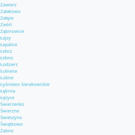
Zawierz
Załakowo
Załęże
Zieliń
Ząbinowice
Łajsy
Łapalice
Łebcz
Łebno
Łodzierz
Łubiana
Łubno
Łyśniewo Sierakowickie
Łękinia
Łężyce
Świerzenko
Świerzno
Świeszyno
Świątkowo
Żabno