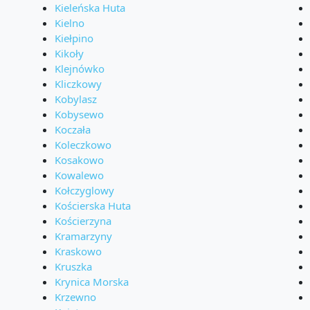
Kieleńska Huta
Kielno
Kiełpino
Kikoły
Klejnówko
Kliczkowy
Kobylasz
Kobysewo
Koczała
Koleczkowo
Kosakowo
Kowalewo
Kołczyglowy
Kościerska Huta
Kościerzyna
Kramarzyny
Kraskowo
Kruszka
Krynica Morska
Krzewno