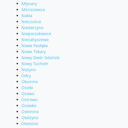
Młynary
Mściszewice
Nakla
Nieczulice
Niedarzyno
Niepoczołowice
Niezabyszewo
Nowa Pasłęka
Nowe Tokary
Nowy Dwór Gdański
Nowy Tuchom
Nożyno
Odry
Okunino
Osieki
Osowo
Ostrowo
Osówko
Osłonino
Otalżyno
Otomino