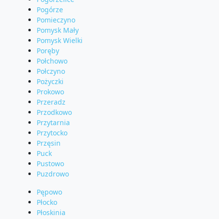
Pogórze
Pomieczyno
Pomysk Mały
Pomysk Wielki
Poręby
Połchowo
Połczyno
Pożyczki
Prokowo
Przeradz
Przodkowo
Przytarnia
Przytocko
Przęsin
Puck
Pustowo
Puzdrowo
Pępowo
Płocko
Płoskinia