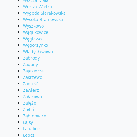
Wołcza Mała
Wołcza Wielka
Wygoda Sierakowska
Wysoka Braniewska
Wyszkowo
Wąglikowice
Węglewo
Węgorzynko
Władysławowo
Zabrody
Zagony
Zajezierze
Zakrzewo
Zamość
Zawierz
Załakowo
Załęże
Zieliń
Ząbinowice
Łajsy
Łapalice
Łebcz