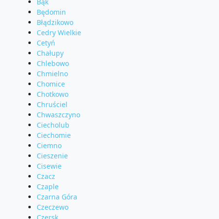
Bąk
Będomin
Błądzikowo
Cedry Wielkie
Cetyń
Chałupy
Chlebowo
Chmielno
Chomice
Chotkowo
Chruściel
Chwaszczyno
Ciecholub
Ciechomie
Ciemno
Cieszenie
Cisewie
Czacz
Czaple
Czarna Góra
Czeczewo
Czersk