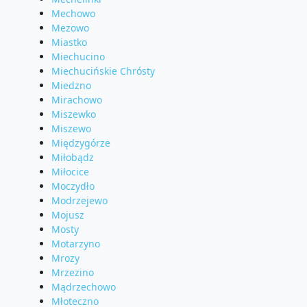
Mechowo
Mezowo
Miastko
Miechucino
Miechucińskie Chrósty
Miedzno
Mirachowo
Miszewko
Miszewo
Międzygórze
Miłobądz
Miłocice
Moczydło
Modrzejewo
Mojusz
Mosty
Motarzyno
Mrozy
Mrzezino
Mądrzechowo
Młoteczno