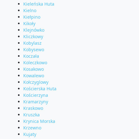
Kieleńska Huta
Kielno
Kiełpino
Kikoły
Klejnówko
Kliczkowy
Kobylasz
Kobysewo
Koczała
Koleczkowo
Kosakowo
Kowalewo
Kołczyglowy
Kościerska Huta
Kościerzyna
Kramarzyny
Kraskowo
Kruszka
Krynica Morska
Krzewno
Kujaty