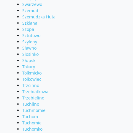
Swarzewo
Szemud
Szemudzka Huta
Szklana
Szopa
Sztutowo
Szyleny
Sławno
Słosinko
Słupsk
Tokary
Tolkmicko
Tolkowiec
Trzcinno
Trzebiatkowa
Trzebielino
Tuchlino
Tuchmomie
Tuchom
Tuchomie
Tuchomko