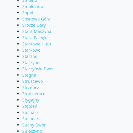
Smolno
Smołdzino
Sopot
Sosnowa Góra
Srocze Góry
Stara Maszyna
Stara Pasłęka
Starkowa Huta
Starkowo
Starzno
Starzyno
Starzyński Dwór
Stegna
Struszewo
Strzepcz
Studzienice
Stygajny
Stępień
Suchacz
Suchorze
Suchy Dwór
Sulęczyno