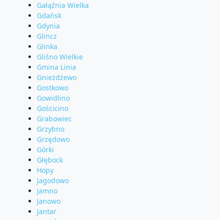
Gałąźnia Wielka
Gdańsk
Gdynia
Glincz
Glinka
Gliśno Wielkie
Gmina Linia
Gnieżdżewo
Gostkowo
Gowidlino
Gościcino
Grabowiec
Grzybno
Grzędowo
Górki
Głębock
Hopy
Jagodowo
Jamno
Janowo
Jantar