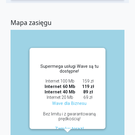
Mapa zasięgu
Supermega usługi Wave są tu
dostępne!
Internet 100 Mb
159 zł
Internet 60 Mb
119 zł
Internet 40 Mb
89 zł
Internet 20 Mb
69 zł
Wave dla Biznesu
Bez limitu i z gwarantowaną
prędkością!
Zamów teraz!