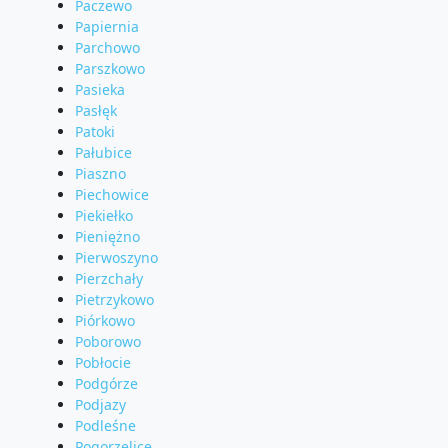
Paczewo
Papiernia
Parchowo
Parszkowo
Pasieka
Pasłęk
Patoki
Pałubice
Piaszno
Piechowice
Piekiełko
Pieniężno
Pierwoszyno
Pierzchały
Pietrzykowo
Piórkowo
Poborowo
Pobłocie
Podgórze
Podjazy
Podleśne
Pogorzelice