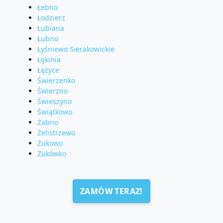
Łebno
Łodzierz
Łubiana
Łubno
Łyśniewo Sierakowickie
Łękinia
Łężyce
Świerzenko
Świerzno
Świeszyno
Świątkowo
Żabno
Żelistrzewo
Żukowo
Żukówko
ZAMÓW TERAZ!