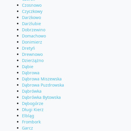
Czosnowo
Czyczkowy
Darżkowo
Darżlubie
Dobrzewino
Domachowo
Donimierz
Dretyń
Drewnowo
Dzierżążno
Dąbie
Dąbrowa
Dąbrowa Miszewska
Dąbrowa Puzdrowska
Dąbrówka
Dąbrówka Bytowska
Dębogórze
Długi Kierz
Elbląg
Frombork
Garcz