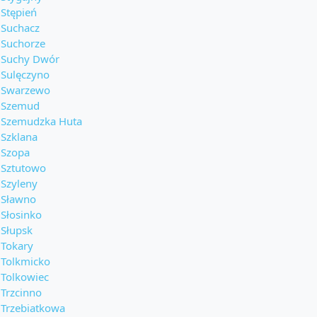
Stępień
Suchacz
Suchorze
Suchy Dwór
Sulęczyno
Swarzewo
Szemud
Szemudzka Huta
Szklana
Szopa
Sztutowo
Szyleny
Sławno
Słosinko
Słupsk
Tokary
Tolkmicko
Tolkowiec
Trzcinno
Trzebiatkowa