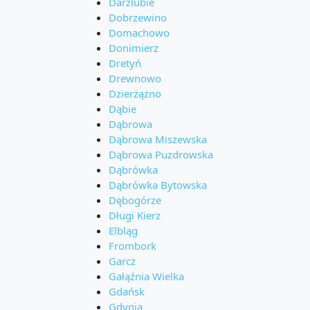
Darżlubie
Dobrzewino
Domachowo
Donimierz
Dretyń
Drewnowo
Dzierżążno
Dąbie
Dąbrowa
Dąbrowa Miszewska
Dąbrowa Puzdrowska
Dąbrówka
Dąbrówka Bytowska
Dębogórze
Długi Kierz
Elbląg
Frombork
Garcz
Gałąźnia Wielka
Gdańsk
Gdynia