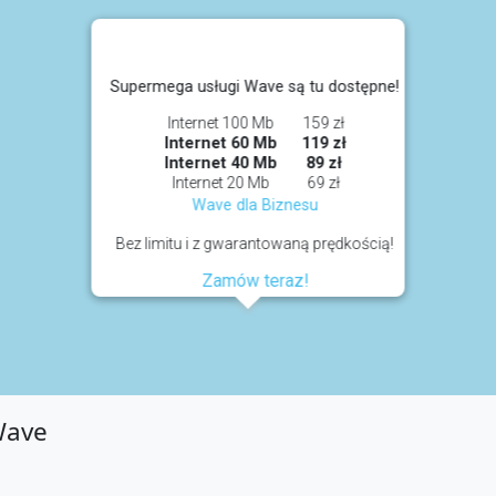
Supermega usługi Wave są tu dostępne!
Internet 100 Mb
159 zł
Internet 60 Mb
119 zł
Internet 40 Mb
89 zł
Internet 20 Mb
69 zł
Wave dla Biznesu
Bez limitu i z gwarantowaną prędkością!
Zamów teraz!
Wave