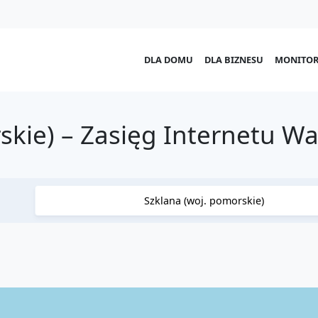
DLA DOMU
DLA BIZNESU
MONITOR
skie) – Zasięg Internetu W