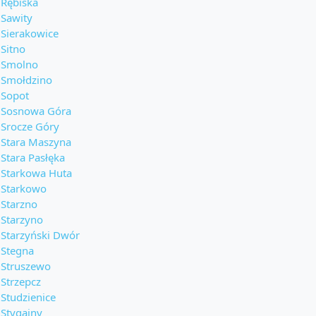
Rębiska
Sawity
Sierakowice
Sitno
Smolno
Smołdzino
Sopot
Sosnowa Góra
Srocze Góry
Stara Maszyna
Stara Pasłęka
Starkowa Huta
Starkowo
Starzno
Starzyno
Starzyński Dwór
Stegna
Struszewo
Strzepcz
Studzienice
Stygajny