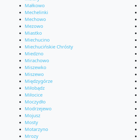
Małkowo
Mechelinki
Mechowo
Mezowo
Miastko
Miechucino
Miechucińskie Chrósty
Miedzno
Mirachowo
Miszewko
Miszewo
Międzygórze
Miłobądz
Miłocice
Moczydło
Modrzejewo
Mojusz
Mosty
Motarzyno
Mrozy