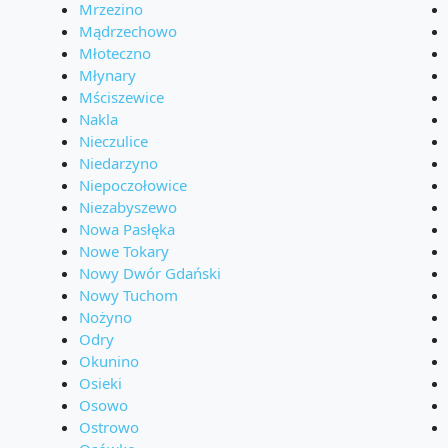
Mrzezino
Mądrzechowo
Młoteczno
Młynary
Mściszewice
Nakla
Nieczulice
Niedarzyno
Niepoczołowice
Niezabyszewo
Nowa Pasłęka
Nowe Tokary
Nowy Dwór Gdański
Nowy Tuchom
Nożyno
Odry
Okunino
Osieki
Osowo
Ostrowo