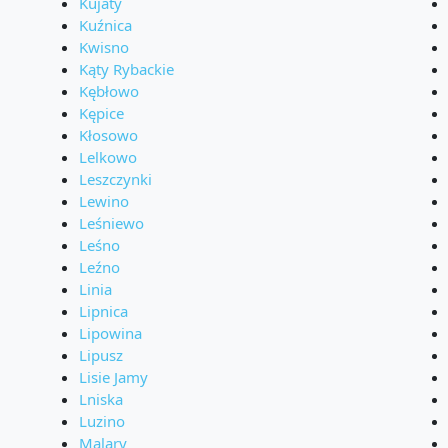
Kujaty
Kuźnica
Kwisno
Kąty Rybackie
Kębłowo
Kępice
Kłosowo
Lelkowo
Leszczynki
Lewino
Leśniewo
Leśno
Leźno
Linia
Lipnica
Lipowina
Lipusz
Lisie Jamy
Lniska
Luzino
Malary