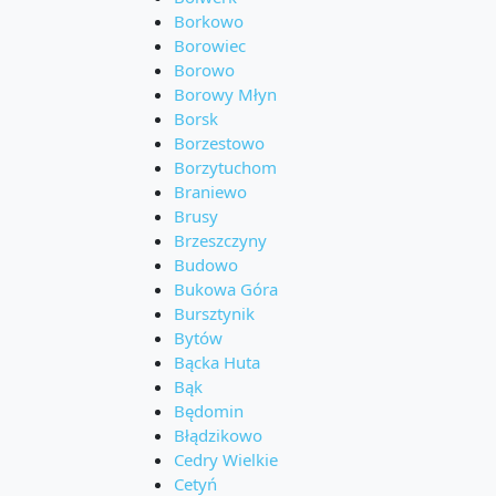
Borkowo
Borowiec
Borowo
Borowy Młyn
Borsk
Borzestowo
Borzytuchom
Braniewo
Brusy
Brzeszczyny
Budowo
Bukowa Góra
Bursztynik
Bytów
Bącka Huta
Bąk
Będomin
Błądzikowo
Cedry Wielkie
Cetyń