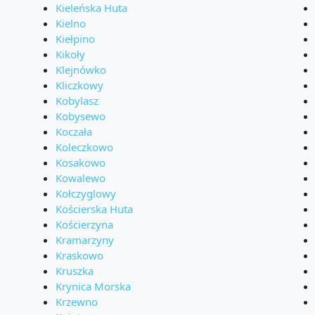
Kieleńska Huta
Kielno
Kiełpino
Kikoły
Klejnówko
Kliczkowy
Kobylasz
Kobysewo
Koczała
Koleczkowo
Kosakowo
Kowalewo
Kołczyglowy
Kościerska Huta
Kościerzyna
Kramarzyny
Kraskowo
Kruszka
Krynica Morska
Krzewno