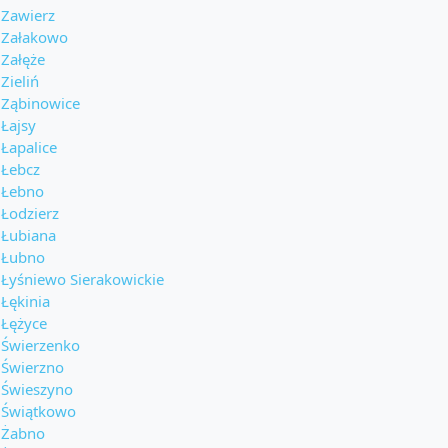
Zawierz
Załakowo
Załęże
Zieliń
Ząbinowice
Łajsy
Łapalice
Łebcz
Łebno
Łodzierz
Łubiana
Łubno
Łyśniewo Sierakowickie
Łękinia
Łężyce
Świerzenko
Świerzno
Świeszyno
Świątkowo
Żabno