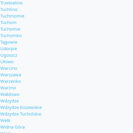
Trzebielino
Tuchlino
Tuchmomie
Tuchom
Tuchomie
Tuchomko
Tągowie
Udorpie
Ugoszcz
Ułowo
Warcino
Warszawa
Warzenko
Warzno
Wałdowo
Wdzydze
Wdzydze Kiszewskie
Wdzydze Tucholskie
Welk
Widna Góra