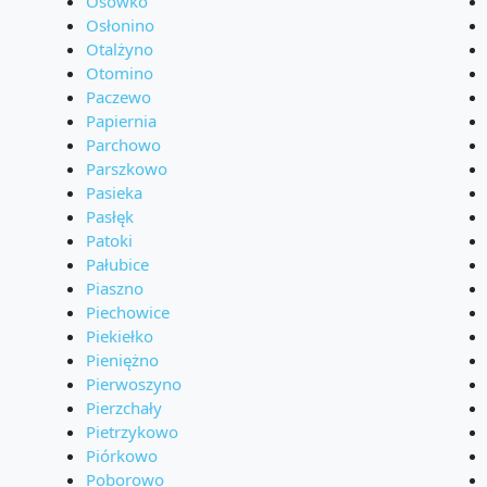
Osówko
Osłonino
Otalżyno
Otomino
Paczewo
Papiernia
Parchowo
Parszkowo
Pasieka
Pasłęk
Patoki
Pałubice
Piaszno
Piechowice
Piekiełko
Pieniężno
Pierwoszyno
Pierzchały
Pietrzykowo
Piórkowo
Poborowo