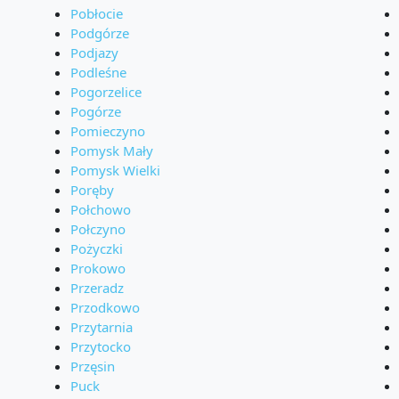
Pobłocie
Podgórze
Podjazy
Podleśne
Pogorzelice
Pogórze
Pomieczyno
Pomysk Mały
Pomysk Wielki
Poręby
Połchowo
Połczyno
Pożyczki
Prokowo
Przeradz
Przodkowo
Przytarnia
Przytocko
Przęsin
Puck