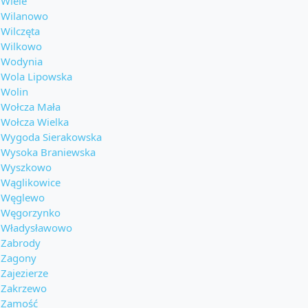
Wiele
Wilanowo
Wilczęta
Wilkowo
Wodynia
Wola Lipowska
Wolin
Wołcza Mała
Wołcza Wielka
Wygoda Sierakowska
Wysoka Braniewska
Wyszkowo
Wąglikowice
Węglewo
Węgorzynko
Władysławowo
Zabrody
Zagony
Zajezierze
Zakrzewo
Zamość