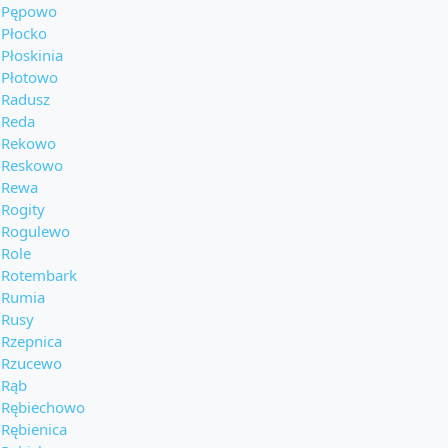
Pępowo
Płocko
Płoskinia
Płotowo
Radusz
Reda
Rekowo
Reskowo
Rewa
Rogity
Rogulewo
Role
Rotembark
Rumia
Rusy
Rzepnica
Rzucewo
Rąb
Rębiechowo
Rębienica