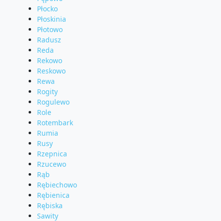
Płocko
Płoskinia
Płotowo
Radusz
Reda
Rekowo
Reskowo
Rewa
Rogity
Rogulewo
Role
Rotembark
Rumia
Rusy
Rzepnica
Rzucewo
Rąb
Rębiechowo
Rębienica
Rębiska
Sawity