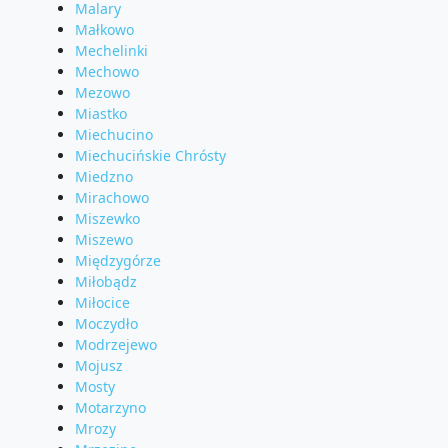
Malary
Małkowo
Mechelinki
Mechowo
Mezowo
Miastko
Miechucino
Miechucińskie Chrósty
Miedzno
Mirachowo
Miszewko
Miszewo
Międzygórze
Miłobądz
Miłocice
Moczydło
Modrzejewo
Mojusz
Mosty
Motarzyno
Mrozy