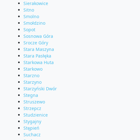
Sierakowice
Sitno
Smolno
Smołdzino
Sopot
Sosnowa Góra
Srocze Góry
Stara Maszyna
Stara Pasłęka
Starkowa Huta
Starkowo
Starzno
Starzyno
Starzyński Dwór
Stegna
Struszewo
Strzepcz
Studzienice
Stygajny
Stępień
Suchacz