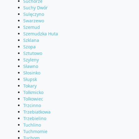
Suchorze
Suchy Dwór
Sulęczyno
Swarzewo
Szemud
Szemudzka Huta
Szklana
Szopa
Sztutowo
Szyleny
Sławno
Słosinko
Słupsk
Tokary
Tolkmicko
Tolkowiec
Trzcinno
Trzebiatkowa
Trzebielino
Tuchlino
Tuchmomie
Tuchom