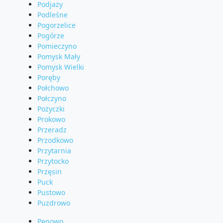
Podjazy
Podleśne
Pogorzelice
Pogórze
Pomieczyno
Pomysk Mały
Pomysk Wielki
Poręby
Połchowo
Połczyno
Pożyczki
Prokowo
Przeradz
Przodkowo
Przytarnia
Przytocko
Przęsin
Puck
Pustowo
Puzdrowo
Pępowo