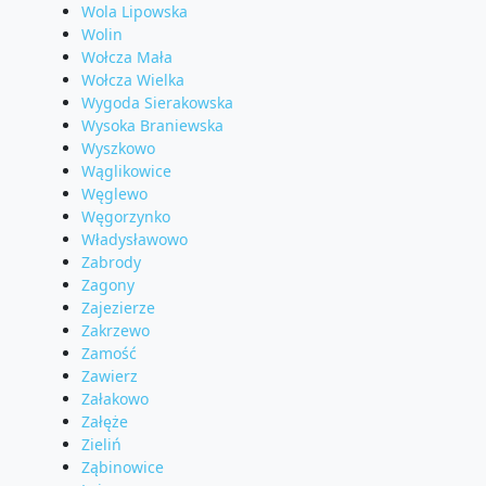
Wola Lipowska
Wolin
Wołcza Mała
Wołcza Wielka
Wygoda Sierakowska
Wysoka Braniewska
Wyszkowo
Wąglikowice
Węglewo
Węgorzynko
Władysławowo
Zabrody
Zagony
Zajezierze
Zakrzewo
Zamość
Zawierz
Załakowo
Załęże
Zieliń
Ząbinowice