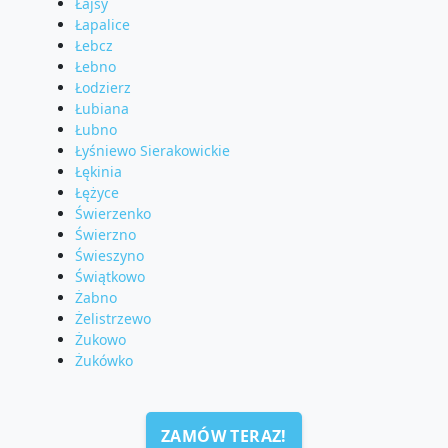
Łajsy
Łapalice
Łebcz
Łebno
Łodzierz
Łubiana
Łubno
Łyśniewo Sierakowickie
Łękinia
Łężyce
Świerzenko
Świerzno
Świeszyno
Świątkowo
Żabno
Żelistrzewo
Żukowo
Żukówko
ZAMÓW TERAZ!