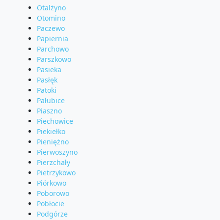
Otalżyno
Otomino
Paczewo
Papiernia
Parchowo
Parszkowo
Pasieka
Pasłęk
Patoki
Pałubice
Piaszno
Piechowice
Piekiełko
Pieniężno
Pierwoszyno
Pierzchały
Pietrzykowo
Piórkowo
Poborowo
Pobłocie
Podgórze