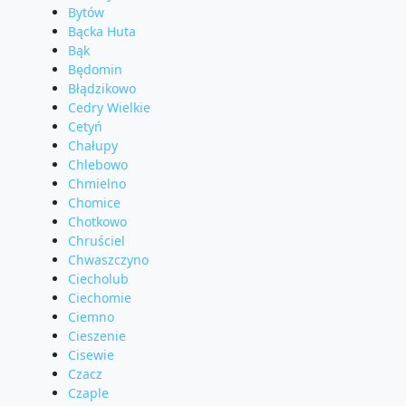
Bytów
Bącka Huta
Bąk
Będomin
Błądzikowo
Cedry Wielkie
Cetyń
Chałupy
Chlebowo
Chmielno
Chomice
Chotkowo
Chruściel
Chwaszczyno
Ciecholub
Ciechomie
Ciemno
Cieszenie
Cisewie
Czacz
Czaple