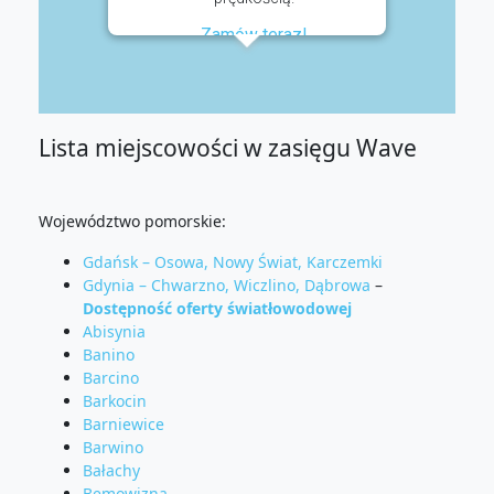
Zamów teraz!
Lista miejscowości w zasięgu Wave
Województwo pomorskie:
Gdańsk – Osowa, Nowy Świat, Karczemki
Gdynia – Chwarzno, Wiczlino, Dąbrowa
–
Dostępność oferty światłowodowej
Abisynia
Banino
Barcino
Barkocin
Barniewice
Barwino
Bałachy
Bemowizna