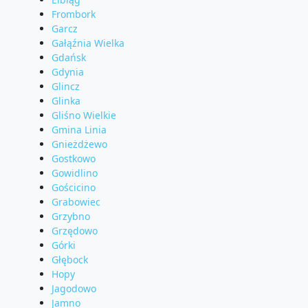
Frombork
Garcz
Gałąźnia Wielka
Gdańsk
Gdynia
Glincz
Glinka
Gliśno Wielkie
Gmina Linia
Gnieżdżewo
Gostkowo
Gowidlino
Gościcino
Grabowiec
Grzybno
Grzędowo
Górki
Głębock
Hopy
Jagodowo
Jamno