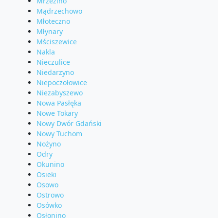
Mrzezino
Mądrzechowo
Młoteczno
Młynary
Mściszewice
Nakla
Nieczulice
Niedarzyno
Niepoczołowice
Niezabyszewo
Nowa Pasłęka
Nowe Tokary
Nowy Dwór Gdański
Nowy Tuchom
Nożyno
Odry
Okunino
Osieki
Osowo
Ostrowo
Osówko
Osłonino