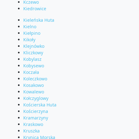
Kczewo
Kiedrowice
Kieleńska Huta
Kielno
Kiełpino
Kikoły
Klejnówko
Kliczkowy
Kobylasz
Kobysewo
Koczała
Koleczkowo
Kosakowo
Kowalewo
Kołczyglowy
Kościerska Huta
Kościerzyna
Kramarzyny
Kraskowo
Kruszka
Krynica Morska