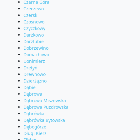
Czarna Góra
Czeczewo
Czersk
Czosnowo
Czyczkowy
Darżkowo
Darżlubie
Dobrzewino
Domachowo
Donimierz
Dretyń
Drewnowo
Dzierżążno
Dąbie
Dąbrowa
Dąbrowa Miszewska
Dąbrowa Puzdrowska
Dąbrówka
Dąbrówka Bytowska
Dębogórze
Długi Kierz
Elbląg