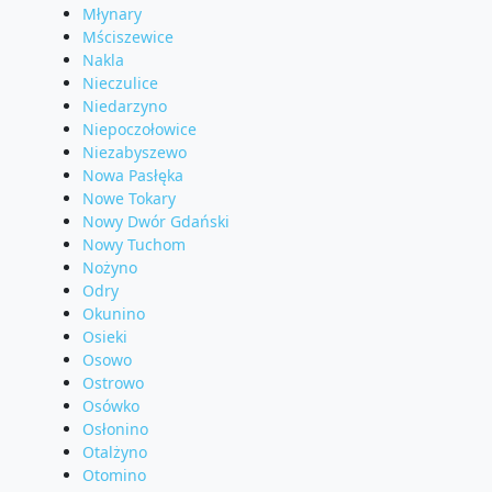
Młynary
Mściszewice
Nakla
Nieczulice
Niedarzyno
Niepoczołowice
Niezabyszewo
Nowa Pasłęka
Nowe Tokary
Nowy Dwór Gdański
Nowy Tuchom
Nożyno
Odry
Okunino
Osieki
Osowo
Ostrowo
Osówko
Osłonino
Otalżyno
Otomino