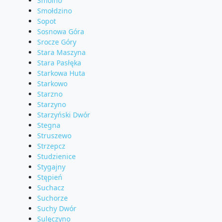
Smolno
Smołdzino
Sopot
Sosnowa Góra
Srocze Góry
Stara Maszyna
Stara Pasłęka
Starkowa Huta
Starkowo
Starzno
Starzyno
Starzyński Dwór
Stegna
Struszewo
Strzepcz
Studzienice
Stygajny
Stępień
Suchacz
Suchorze
Suchy Dwór
Sulęczyno