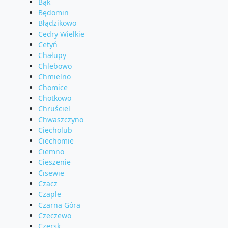
Bąk
Będomin
Błądzikowo
Cedry Wielkie
Cetyń
Chałupy
Chlebowo
Chmielno
Chomice
Chotkowo
Chruściel
Chwaszczyno
Ciecholub
Ciechomie
Ciemno
Cieszenie
Cisewie
Czacz
Czaple
Czarna Góra
Czeczewo
Czersk