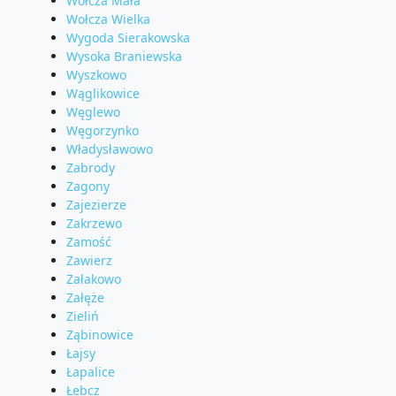
Wołcza Mała
Wołcza Wielka
Wygoda Sierakowska
Wysoka Braniewska
Wyszkowo
Wąglikowice
Węglewo
Węgorzynko
Władysławowo
Zabrody
Zagony
Zajezierze
Zakrzewo
Zamość
Zawierz
Załakowo
Załęże
Zieliń
Ząbinowice
Łajsy
Łapalice
Łebcz