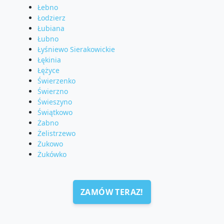
Łebno
Łodzierz
Łubiana
Łubno
Łyśniewo Sierakowickie
Łękinia
Łężyce
Świerzenko
Świerzno
Świeszyno
Świątkowo
Żabno
Żelistrzewo
Żukowo
Żukówko
ZAMÓW TERAZ!