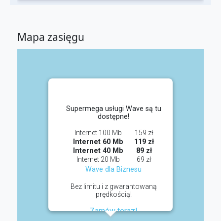
Mapa zasięgu
Supermega usługi Wave są tu
dostępne!
Internet 100 Mb
159 zł
Internet 60 Mb
119 zł
Internet 40 Mb
89 zł
Internet 20 Mb
69 zł
Wave dla Biznesu
Bez limitu i z gwarantowaną
prędkością!
Zamów teraz!