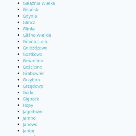
Gałąźnia Wielka
Gdańsk
Gdynia
Glincz
Glinka
Gliśno Wielkie
Gmina Linia
Gnieżdżewo
Gostkowo
Gowidlino
Gościcino
Grabowiec
Grzybno
Grzędowo
Górki
Głębock
Hopy
Jagodowo
Jamno
Janowo
Jantar