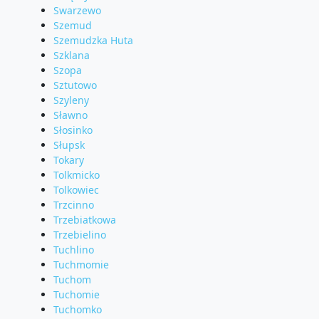
Swarzewo
Szemud
Szemudzka Huta
Szklana
Szopa
Sztutowo
Szyleny
Sławno
Słosinko
Słupsk
Tokary
Tolkmicko
Tolkowiec
Trzcinno
Trzebiatkowa
Trzebielino
Tuchlino
Tuchmomie
Tuchom
Tuchomie
Tuchomko