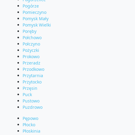
Pogórze
Pomieczyno
Pomysk Mały
Pomysk Wielki
Poręby
Połchowo
Połczyno
Pożyczki
Prokowo
Przeradz
Przodkowo
Przytarnia
Przytocko
Przęsin
Puck
Pustowo
Puzdrowo
Pępowo
Płocko
Płoskinia