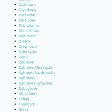
Czosnowo
Czyczkowy
Darżkowo
Darżlubie
Dobrzewino
Domachowo
Donimierz
Dretyń
Drewnowo
Dzierżążno
Dąbie
Dąbrowa
Dąbrowa Miszewska
Dąbrowa Puzdrowska
Dąbrówka
Dąbrówka Bytowska
Dębogórze
Długi Kierz
Elbląg
Frombork
Garcz