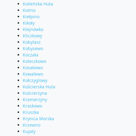
Kieleńska Huta
Kielno
Kiełpino
Kikoły
Klejnówko
Kliczkowy
Kobylasz
Kobysewo
Koczała
Koleczkowo
Kosakowo
Kowalewo
Kołczyglowy
Kościerska Huta
Kościerzyna
Kramarzyny
Kraskowo
Kruszka
Krynica Morska
Krzewno
Kujaty