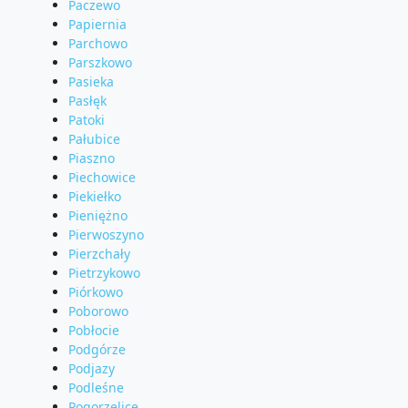
Paczewo
Papiernia
Parchowo
Parszkowo
Pasieka
Pasłęk
Patoki
Pałubice
Piaszno
Piechowice
Piekiełko
Pieniężno
Pierwoszyno
Pierzchały
Pietrzykowo
Piórkowo
Poborowo
Pobłocie
Podgórze
Podjazy
Podleśne
Pogorzelice