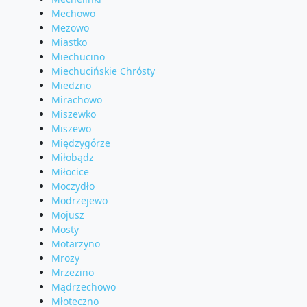
Mechowo
Mezowo
Miastko
Miechucino
Miechucińskie Chrósty
Miedzno
Mirachowo
Miszewko
Miszewo
Międzygórze
Miłobądz
Miłocice
Moczydło
Modrzejewo
Mojusz
Mosty
Motarzyno
Mrozy
Mrzezino
Mądrzechowo
Młoteczno